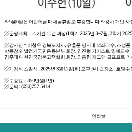
※5월6일은 어린이날 대체공휴일로 휴강합니다 ※강사 개인 사
▨운영계획 = △기간 : 1년 과정(1학기 2025년 3~7월, 2학기 20
▨강사진 = 이철우 경북도지사, 유홍준 명지대 석좌교수, 조성준
박동창 맨발걷기국민운동본부 회장, 김진형 카이스트 명예교수, 
김주태 대한민국명품고택협회 회장, 최홍림 개그맨·골프프로·가
▨개강식 △일시 : 2025년 3월11일(화) 오후 6시 △장소 : 호텔수
▨수강료 = 350만원(1년)
▨문의 : (053)757-5414
이전글