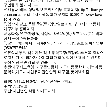
▨접수서류 : 참가신청서, 개인정보제공 및 수집·이용 동의서,
구연동화 원고 각 1부
▨신청서 배부: 영남일보 문화사업부 홈페이지(
http://culture.ye
ongnam.com)
및 〈사〉색동회 대구지회 홈페이지(
www.ilove
sd.kr)
참조
▨입상자 발표 : 5월15일(목) 영남일보 지면 및 〈사〉색동회
대구지부 홈페이지
▨동화·동요 한마당 및 시상식 : 6월1일(일) 오후 3시, 롯데백화
점 대구점 7층 문화홀
▨문의 : 색동회 대구지부(053)653-7995, 영남일보 문화사업부
(053)757-5442
▨유의사항 ※ 참가자는 각 초등학교장(원장)의 추천을 원칙으
로 합니다. ※ 참가자 수에 따라 대회 일정이 변경될 수 있으며,
수상 인원은 증감될 수 있습니다.
후원:대구시교육청, 대구문인협회, 대구아동문학회, 경북아동
문학회,대구시사립유치원연합회, 대구맘, 롯데백화점
협찬: iM뱅크, 평화발레단, 영진전문대학교
주최: 영남일보
주관: 사단법인 색동회 대구지회