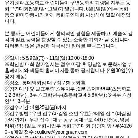
유치원과 초등학교 어린이들이 구연동화의 기량을 겨루는 동
화구연대회(5월9일~11일)가 열립니다. 6월1일(일)에는 동화·
동요 한마당행사와 함께 동화구연대회 시상식이 열릴 예정입
니다.
본 행사는 어린이들에게 창의적인 경험을 제공하고, 예술적 감
각과 발표 능력을 함양할 수 있는 소중한 기회가 될 것입니다.
여러분의 많은 관심과 적극적인 참여를 부탁드립니다.
▨일시 : 5월9일(금) ~ 11일(일) 10:00~18:00
※학년별 대회 참가일시는 접수 마감 후 영남일보 문화사업부
홈페이지와 색동회 홈페이지를 통해 공지합니다. (4월30일(수)
공지 예정)
▨장소 : 롯데백화점 대구점 7층 문화홀
▨참가대상 및 발표분량 △유치부 : 2분 △저학년부(초등학교
1·2·3학년) : 3분 △고학년부(초등학교 4·5·6학년) : 3~4분 △성
인부 : 3~4분
▨접수기간 : 4월25일(금)까지
▨접수방법 : 우편 접수(마감일 소인 유효), e메일 접수(마감일
18시까지) - 우편 접수 : 대구 동구 동대구로 441(신천동, 영남
타워) 영남일보 문화사업부 동화구연대회 담당자 앞 / 우)4126
0 - e메일 접수 : culture@yeongnam.com