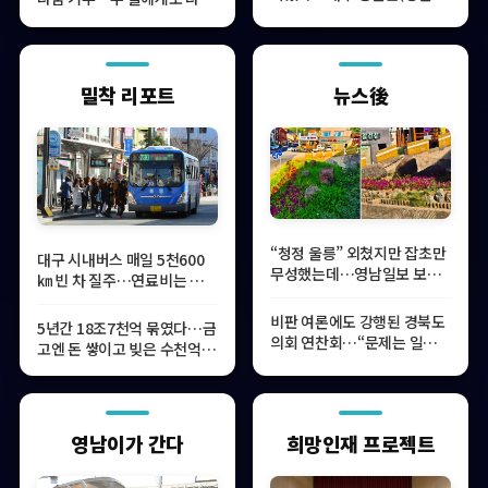
영천·청도·고령·칠곡·성주)
대물림
밀착 리포트
뉴스後
“청정 울릉” 외쳤지만 잡초만
대구 시내버스 매일 5천600
무성했는데…영남일보 보도
㎞ 빈 차 질주…연료비는 세금
후 현장이 달라졌다
보전
비판 여론에도 강행된 경북도
5년간 18조7천억 묶였다…금
의회 연찬회…“문제는 일정이
고엔 돈 쌓이고 빚은 수천억
아니라 인식”
‘예산 방치 심각’
영남이가 간다
희망인재 프로젝트