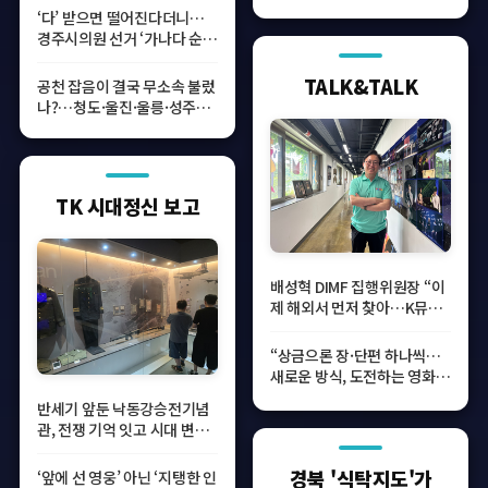
‘다’ 받으면 떨어진다더니…
경주시의원 선거 ‘가나다 순
번’보다 후보 경쟁력
TALK&TALK
공천 잡음이 결국 무소속 불렀
나?…청도·울진·울릉·성주
국회의원 책임론
TK 시대정신 보고
배성혁 DIMF 집행위원장 “이
제 해외서 먼저 찾아…K뮤지
컬 세계에 알릴 것”
“상금으론 장·단편 하나씩…
새로운 방식, 도전하는 영화
찍고 싶어요”
반세기 앞둔 낙동강승전기념
관, 전쟁 기억 잇고 시대 변화
숙제로
경북 '식탁지도'가
‘앞에 선 영웅’ 아닌 ‘지탱한 인