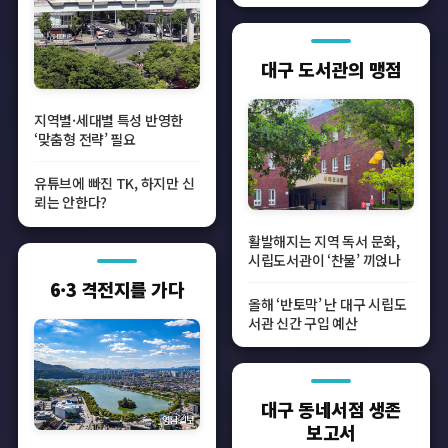
설’
대구 도서관의 맹점
지역별·세대별 특성 반영한
‘맞춤형 전략’ 필요
유튜브에 빠진 TK, 하지만 신
뢰는 안한다?
활발해지는 지역 독서 문화,
시립도서관이 ‘찬물’ 끼얹나
6·3 격전지를 가다
올해 ‘반토막’ 난 대구 시립도
서관 신간 구입 예산
대구 동네서점 생존
보고서