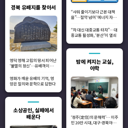
경북 유배지를 찾아서
“샤워 줄이기보다 근본 대책
을”…절약 넘어 ‘에너지 자립’
시험대
“차 대신 대중교통 타자”…대
중교통 활성화, ‘분산’이 열쇠
영덕 영해 고립의 땅서 피어난
밤에 켜지는 교실,
‘불멸의 정신’…유배객이 남
야학
긴 인문의 향기
영화가 깨운 유배의 기억, 영
양은 절의와 문학으로 답한다
소상공인, 실패에서
배운다
‘정주(定住)의 문해력’… 이주
민 20만 시대, 대구·경북야학
의 새로운 역할