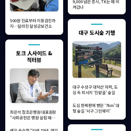
9,000 넘은 증시, TK는 왜 비
켜갔나
500원 진료부터 이동검진까
지…달라진 달성군보건소
대구 도시숲 기행
토크 人사이드 &
직터뷰
대구 수성구 대덕산 자락, 도
심 속 피서지 ‘진밭골’ 숲길
도심 한복판에 뻗은 ‘7km’ 대
형 숲길 ‘서구 그린웨이’
최은석 참조은병원 대표원장
“사회공헌은 병원 설립 때부
터 세운 약속”
배우 송승환 “인생 70년, 연기