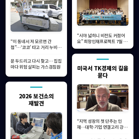
“시야 넓히니 비전도 커졌어
요” 희망인재프로젝트 7월 비
“이 동네서 저 모르면 간
전캠프
첩”…‘코코’ 타고 거리 누비는
프레시 매니저
문 두드리고 다시 찾고… 집집
마다 위험 살피는 가스검침원
미국서 TK경제의 길을
묻다
2026 보건소의
재발견
“지역 성장의 첫 단추는 인
재…대학·기업 연결고리 강
화해야”