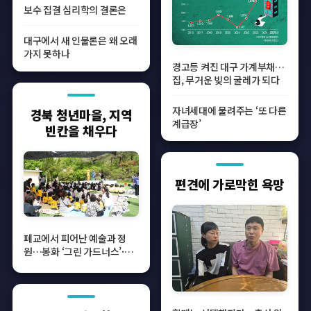
보수 집결 심리학의 결론은
대구에서 새 인물론은 왜 오래
가지 못하나
경고등 켜진 대구 가계부채…
집, 무거운 빚의 굴레가 되다
자녀세대에 물려주는 ‘또 다른
경북 청년마을, 지역
계급장’
빈칸을 채우다
편견에 가로막힌 욕망
폐교에서 피어난 예술과 정
원…봉화 ‘그린 가드너스’·영
주 ‘소백산 예술촌’