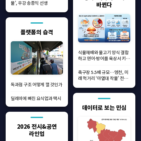
물’, 우강 송종익 선생
바뀐다
플랫폼의 습격
식물재배와 물고기 양식 결합
하고 연어·방어를 육상서 키
운다
축구장 5.5배 규모…영천, 미
래 먹거리 ‘아열대 작물’ 전초
기지 도약
독과점 구조 어떻게 깰 것인가
딜레마에 빠진 요식업과 택시
데이터로 보는 민심
2026 전시&공연
라인업