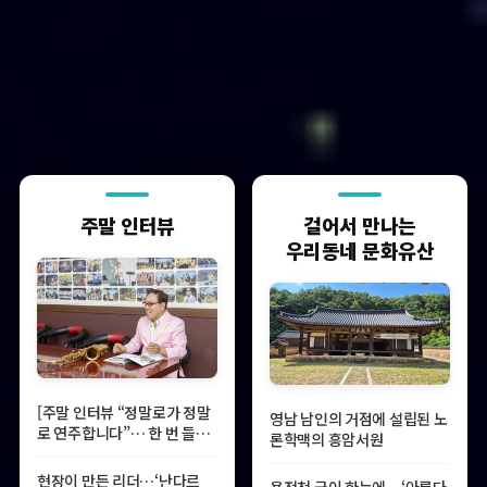
주말 인터뷰
걸어서 만나는
우리동네 문화유산
[주말 인터뷰 “정말로가 정말
영남 남인의 거점에 설립된 노
로 연주합니다”… 한 번 들으
론학맥의 흥암서원
면 못 잊을 이름, 색소폰으로
이웃 웃게 만드는 사나이
현장이 만든 리더…‘난다르
용전천 굽이 한눈에…‘아름다