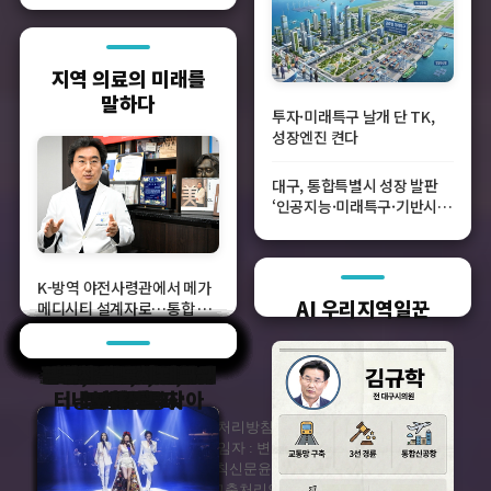
지역 의료의 미래를
말하다
투자·미래특구 날개 단 TK,
성장엔진 켠다
대구, 통합특별시 성장 발판
‘인공지능·미래특구·기반시
설’ 조문 주목
K-방역 야전사령관에서 메가
AI 우리지역일꾼
메디시티 설계자로…통합 대
구경북 청사진 그려
“절단 직전 다리도 다시 걷게
길 위의 차별을 넘어서
TK ‘뺄셈정치’ 잔혹사
벤처·스타트업 현주소
인재 양성소 직업계高
고물가시대 작은 위로
지방의원 공약 추적단
평범한 이웃의 눈부신
콘텐츠로 말하는 대구
경북을 이끌 K과학자
경북, 다인종, 다민족
도심 위법자 '스텔스
끌리는 대구 유원지
12.3 비상계엄 1년
피란민촌, 그때 그
창간 80주년 특집
대구 농업 리포트
뮤지컬 도시 대구
유망주 심신열전
한탕주의에 빠진
TK 정치보고서-
대구 10味 로드
K1식자재마트
박진관 기자의
2025 전태일:
광복 80주년,
들어봐TalK
초록우산
대구경제
한다”…골연장 수술 선구자
터닝포인트를 찾아
내이름은 투사
양극화 넘기
Season 1
만주기행
사람들
청소년
재테크
차선'
시대
열전
김성중 대한골연장변형교정
학회장
회사소개
개인정보처리방침
구독신청
광고안내
청소년 보호정책(책임자 : 변종현)
언론 윤리 강령
AI 활용 윤리강령 및 보도준칙
신문윤리위 서약서
독자권익위원회
고충처리인