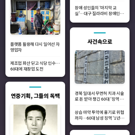
장애 성인들의 ‘마지막 교
실’…대구 질라라비 장애인야
학
사건속으로
플랫폼 활용해 다시 일어선 자
영업자
제조업 파산 딛고 식당 인수…
60대에 재창업 도전
경북 일대서 무면허 치과 시술
연중기획, 그들의 독백
로 돈 받아 챙긴 60대 ‘징역 2
년6개월’
상습 마약 투약에 흉기로 위협
까지…60대 남성 징역 ‘1년 6
개월’