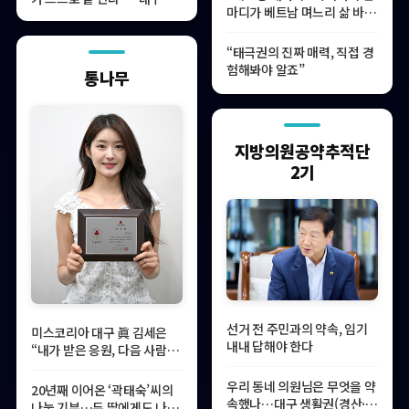
마디가 베트남 며느리 삶 바꾼
로봇 거인들
오기 됐다
“태극권의 진짜 매력, 직접 경
험해봐야 알죠”
통나무
지방의원공약추적단
2기
선거 전 주민과의 약속, 임기
미스코리아 대구 眞 김세은
내내 답해야 한다
“내가 받은 응원, 다음 사람에
게”
우리 동네 의원님은 무엇을 약
20년째 이어온 ‘곽태숙’씨의
속했나…대구 생활권(경산·
나눔 기부…두 딸에게도 나눔