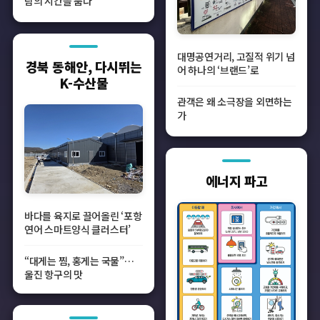
람의 시간을 품다
대명공연거리, 고질적 위기 넘
경북 동해안, 다시뛰는
어 하나의 ‘브랜드’로
K-수산물
관객은 왜 소극장을 외면하는
가
에너지 파고
바다를 육지로 끌어올린 ‘포항
연어 스마트양식 클러스터’
“대게는 찜, 홍게는 국물”…
울진 항구의 맛