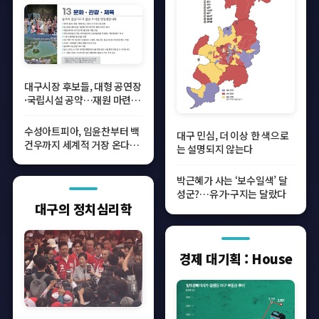
대구시장 후보들, 대형 공연장
·국립시설 공약…재원 마련
방법은 ‘물음표’
수성아트피아, 임윤찬부터 백
대구 민심, 더 이상 한 색으로
건우까지 세계적 거장 온다…
는 설명되지 않는다
고품격 무대
박근혜가 사는 ‘보수일색’ 달
성군?…유가·구지는 달랐다
대구의 정치심리학
경제 대기획 : House