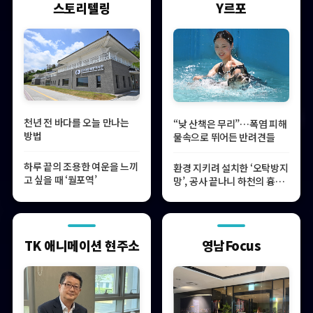
스토리텔링
Y르포
천년 전 바다를 오늘 만나는
“낮 산책은 무리”…폭염 피해
방법
물속으로 뛰어든 반려견들
하루 끝의 조용한 여운을 느끼
환경 지키려 설치한 ‘오탁방지
고 싶을 때 ‘월포역’
망’, 공사 끝나니 하천의 흉물
로
TK 애니메이션 현주소
영남Focus