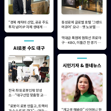
“경북 캐릭터 산업, 공공 주도
동성로에 글로벌 호텔 ‘그랜드
투자 넘어 IP 자체 생태계 구축
머큐어’ 오나…옛 노보텔 자리
필요”
사무실 개설
역대급 폭염에 멈춰선 프로야
구…KBO, 이틀간 전 경기 전
격 취소
AI로봇 수도 대구
시민기자 & 동네뉴스
전국 최대 로봇인재 양성
소…“대구산업 맞춤형 교육과
정 만들자”
“로봇이 로봇 만들고, 트랙터
“개고생 해봐라” 시어머니 한
가 스스로 밭 간다”…대구의