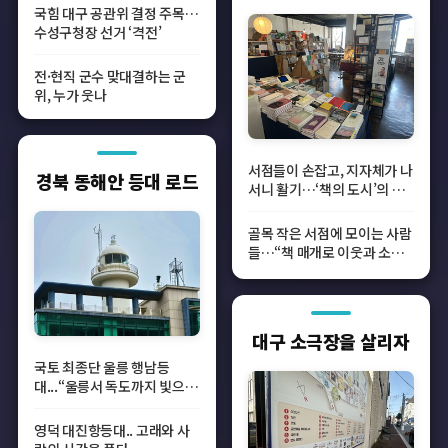
국힘 대구 공관위 결정 주목…
수성구청장 선거 ‘격전’
전·현직 군수 맞대결하는 군
위, 누가 웃나
서점들이 손잡고, 지자체가 나
경북 동해안 등대 로드
서니 활기…‘책의 도시’의 비
결
골목 작은 서점에 모이는 사람
들…“책 매개로 이웃과 소통,
나 자신을 돌봐요”
대구 소극장을 살리자
국토 최종단 울릉 행남등
대...“울릉서 독도까지 빛으로
이어진 항로”
영덕 대진항등대.. 고래와 사