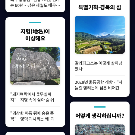
는 60년…남은 세월도 배우로
특별기획-경북의 섬
보내야죠”
지명(地名)이
이상해요
갈라파고스는 어떻게 살아남
았나
2028년 울릉공항 개항…“하
늘길 열리는데 섬은 비어간
다”
“돼지벼락에서 웃무실까
지”…지명 속에 살아 숨 쉬는
문경의 옛 이야기
“괴상한 이름 뒤에 숨은 품
어떻게 생각하십니까?
격”…영덕 괴시리는 왜 ‘괴
시’가 됐을까