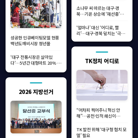
소나무 씨 마르는 대구·경
북…기온 상승에 ‘재선충’이
남긴 ‘붉은 죽음’
‘얼마나’ 대신 ‘어디로, 빨
리’…대구·경북 덮치는 ‘극한
성공한 인큐베이팅모델 현풍
호우’
백년도깨비시장 청년몰
‘대구 전통시장은 살아있
TK정치 어디로
다’…5년간 대형마트 20% 사
라질때 독자 마케팅으로 ‘건
재’
2026 지방선거
“어차피 찍어주니 혁신 안
해”…공천·인적 쇄신이
2028 총선 가른다
TK 발전 위해 ‘대구형 협치 모
델’ 필요