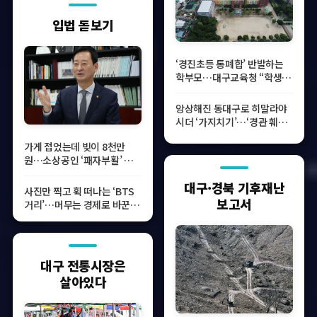
입법 돋보기
‘경진초등 통폐합’ 반발하는
학부모…대구교육청 “학생수
가장 적어 불가피”
앙상해진 동대구로 히말라야
시더 ‘가지치기’…‘경관 훼손’
VS ‘안전 조치’
가게 접었는데 빚이 8천만
원…소상공인 ‘패자부활’ 돕
는다
대구·경북 기후재난
사진만 찍고 휙 떠나는 ‘BTS
보고서
거리’…머무는 경제로 바꾼
다…김기웅 대표발의
대구 전통시장은
살아있다