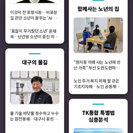
함께사는 노년의 집
이강덕 전 포항시장…비포장
길 걷던 소년이 꿈꾸는 ‘AI 고
속도로’
‘표찰이 무거웠던 소년’ 윤재
옥…단칸방 소년이 중진 의원
이 되기까지
대구의 물길
“한지붕 아래 사는 노년에 만
난 가족” 부산 도란도란하우
스 가보니
노인 주거 복지 위해 팔 걷은
기초지자체…노인 공동체형
주거 모델 ‘고령자복지주택’
확산
TK통합 특별법
물 기술 바닷물 정수하고 누수
심층분석
는 원천봉쇄…대구서 꽃핀 ‘물
기술’