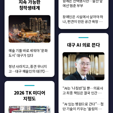
함께는 선택했지만…출산 앞
지속 가능한
에선 멈춘 부부
창작생태계
장애인은 시설에서 살아야 하
나, 편견이 만든 공간 욕망 박
탈
대구 AI 의료 뜬다
예술 기틀 바로 세워야 ‘문화
도시’ 대구가 있다
청년 사라지고, 중견 무너지
고…대구 예술인의 대(代)가
끊어진다
“AI는 ‘나침반’일 뿐…의료사
2026 TK 미디어
고 최종 책임은 결국 인간 의
사”
지형도
“AI 있는 병원으로 간다”…첨
단 기술이 키우는 ‘쏠림의 역