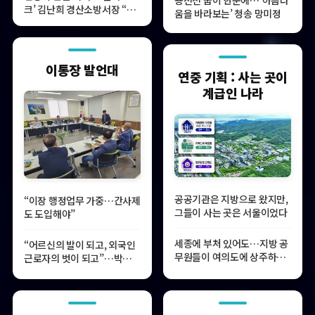
크’ 김난희 경산소방서장 “경
움을 바라보는’ 청송 망미정
산 안전 책임지겠습니다”
이통장 발언대
연중 기획 : 사는 곳이
계급인 나라
공공기관은 지방으로 왔지만,
“이장 행정업무 가중…간사제
그들이 사는 곳은 서울이었다
도 도입해야”
세종에 부처 있어도…지방 공
“어르신의 발이 되고, 외국인
무원들이 여의도에 상주하는
근로자의 벗이 되고”…박상철
이유
이장의 ‘사람 농사’