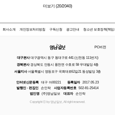
더보기 (
20
/
2040
)
회사소개
개인정보처리방침
구독신청
광고안내
청소년 보호정책(책임자
PC버전
대구본사
대구광역시 동구 동대구로 441 (신천동 111번지)
경북본사
경상북도 안동시 풍천면 수호로 59 우대빌딩 4층
서울지사
서울특별시 영등포구 국회대로62길21 동성빌딩 3층
인터넷신문등록
대구 아00221
등록일자
2017.05.23
발행인 · 편집인
손인락
사업자등록번호
502-81-25414
법인명
(주)영남일보
대표자
손인락
Copyright ⓒ by 영남일보, All right reserved.