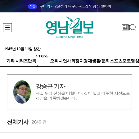
구미의 제2전성기 대구까지...옛 영광 되찾아야
직설
1945년 10월 11일 창간
다양성
기획·시리즈
단독
오피니언
사회
정치
경제
생활/문화
스포츠
포토
영상
+
강승규 기자
사실 위에 진심을 더합니다. 깊이 있고 따뜻한 시선으로
세상을 기록하겠습니다.
전체기사
2040 건