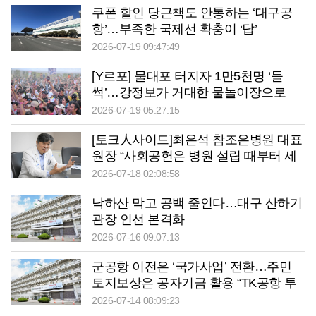
쿠폰 할인 당근책도 안통하는 ‘대구공
항’…부족한 국제선 확충이 ‘답’
2026-07-19 09:47:49
[Y르포] 물대포 터지자 1만5천명 ‘들
썩’…강정보가 거대한 물놀이장으로
2026-07-19 05:27:15
[토크人사이드]최은석 참조은병원 대표
원장 “사회공헌은 병원 설립 때부터 세
운 약속”
2026-07-18 02:08:58
낙하산 막고 공백 줄인다…대구 산하기
관장 인선 본격화
2026-07-16 09:07:13
군공항 이전은 ‘국가사업’ 전환…주민
토지보상은 공자기금 활용 “TK공항 투
트랙 전략”
2026-07-14 08:09:23