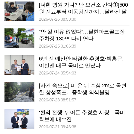
[너흰 병원 가니? 난 보건소 간다①]500
원 진료부터 이동검진까지…달라진 달
성군보건소
2026-07-26 08:53:30
“안 될 이유 없었다”…팔현파크골프장
주차장 130면 다시 연다
2026-07-25 01:06:39
6년 전 예산안 타결한 추경호·박홍근,
이번엔 대구 국비로 만났다
2026-07-24 05:54:03
[사건 속으로] 비 온 뒤 수심 2m로 돌변
한 상성폭포…중학생 의식불명
2026-07-23 08:51:57
‘쩐의 전쟁’ 뛰어든 추경호 시장…국비
확보에 배수진
2026-07-21 09:46:38