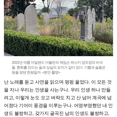
2022년 여름 아일랜드 더블린의 제임슨 위스키 양조장의 비석
들. 환희를 만드는 술과 상실의 묘지가 같이 있다. 기쁨과 슬픔은
등을 맞댄 한쌍일까. <본인 촬영>
난 노래를 듣고 사연을 읽으며 펑펑 울었다. 이 모든 것
을 지나 우리는 인생을 사는구나. 우리 인생 하나 만들
려고, 이렇게 눈도 오고 벼락도 치고 산 넘어 계곡에 넘
어졌다 기어이 풍경을 이루는구나. 어영부영했던 내 인
생도 불쌍하고, 갖가지 굴곡진 남의 인생도 불쌍하고,