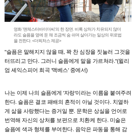
영화 '맨체스터바이더씨'의 한 장면. 비록 상처가 치유되지 않더
라도 슬픔을 옆에 둔 채 조금씩 숨 쉬며 살아가는 일상의 위로법
을 전한다. <더픽처스 제공>
"슬픔은 말해지지 않을 때, 꽉 찬 심장을 짓눌러 그것을
터뜨리고 만다. 그러니 슬픔에게 말을 가르쳐라."(윌리
엄 셰익스피어 희곡 '맥베스' 중에서)
나는 이제 나의 슬픔에게 '자랑'이라는 이름을 붙여주려
한다. 슬픔은 결코 패배의 흔적이 아닐 것이다. 치열하
게 삶을 사랑했다는 증거일 뿐. 문학은 상실을 언어로
번역해 자신의 상처를 보편으로 치환케 한다. 미술은
슬픔에 색과 형체를 부여한다. 음악은 파동을 통해 감