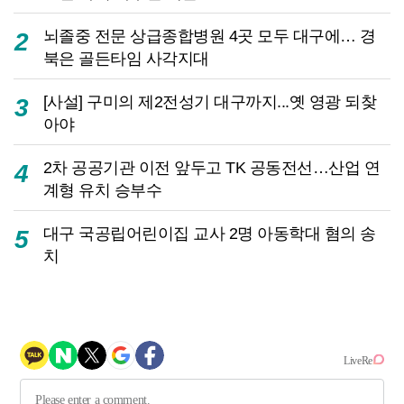
뇌졸중 전문 상급종합병원 4곳 모두 대구에… 경
2
북은 골든타임 사각지대
[사설] 구미의 제2전성기 대구까지...옛 영광 되찾
3
아야
2차 공공기관 이전 앞두고 TK 공동전선…산업 연
4
계형 유치 승부수
대구 국공립어린이집 교사 2명 아동학대 혐의 송
5
치