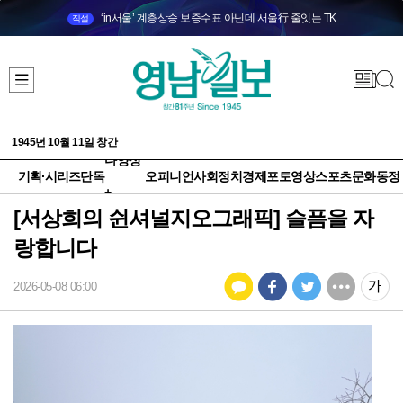
‘in서울’ 계층상승 보증수표 아닌데 서울行 줄잇는 TK
직설
1945년 10월 11일 창간
다양성
기획·시리즈
단독
오피니언
사회
정치
경제
포토
영상
스포츠
문화
동정
+
[서상희의 쉰셔널지오그래픽] 슬픔을 자
랑합니다
2026-05-08 06:00