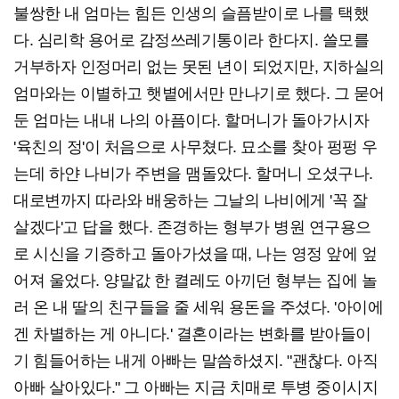
불쌍한 내 엄마는 힘든 인생의 슬픔받이로 나를 택했
다. 심리학 용어로 감정쓰레기통이라 한다지. 쓸모를
거부하자 인정머리 없는 못된 년이 되었지만, 지하실의
엄마와는 이별하고 햇볕에서만 만나기로 했다. 그 묻어
둔 엄마는 내내 나의 아픔이다. 할머니가 돌아가시자
'육친의 정'이 처음으로 사무쳤다. 묘소를 찾아 펑펑 우
는데 하얀 나비가 주변을 맴돌았다. 할머니 오셨구나.
대로변까지 따라와 배웅하는 그날의 나비에게 '꼭 잘
살겠다'고 답을 했다. 존경하는 형부가 병원 연구용으
로 시신을 기증하고 돌아가셨을 때, 나는 영정 앞에 엎
어져 울었다. 양말값 한 켤레도 아끼던 형부는 집에 놀
러 온 내 딸의 친구들을 줄 세워 용돈을 주셨다. '아이에
겐 차별하는 게 아니다.' 결혼이라는 변화를 받아들이
기 힘들어하는 내게 아빠는 말씀하셨지. "괜찮다. 아직
아빠 살아있다." 그 아빠는 지금 치매로 투병 중이시지