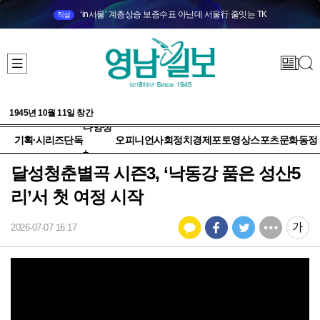
‘in서울’ 계층상승 보증수표 아닌데 서울行 줄잇는 TK
직설
1945년 10월 11일 창간
다양성
기획·시리즈
단독
오피니언
사회
정치
경제
포토
영상
스포츠
문화
동정
+
달성청춘별곡 시즌3, ‘낙동강 품은 성산5
리’서 첫 여정 시작
2026-07-07 16:17