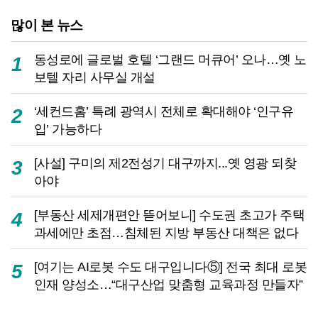
많이 본 뉴스
동성로에 글로벌 호텔 ‘그랜드 머큐어’ 오나…옛 노
1
보텔 자리 사무실 개설
‘세컨드홈’ 특례 광역시 전체로 확대해야 ‘인구유
2
입’ 가능하다
[사설] 구미의 제2전성기 대구까지...옛 영광 되찾
3
아야
[부동산 세제개편안 뜯어보니] 수도권 초고가 주택
4
과세에만 초점…침체된 지방 부동산 대책은 없다
[여기는 AI로봇 수도 대구입니다⑤] 전국 최대 로봇
5
인재 양성소…“대구산업 맞춤형 교육과정 만들자”