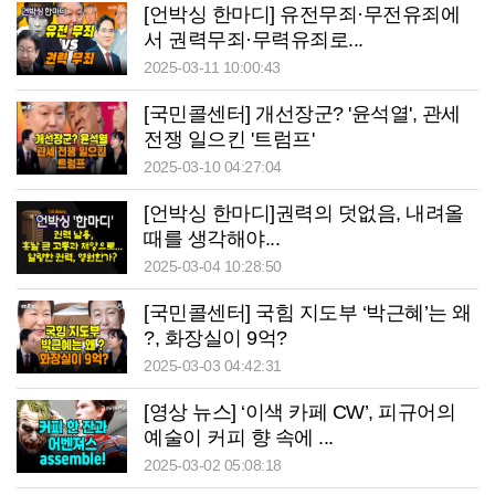
[언박싱 한마디] 유전무죄·무전유죄에
서 권력무죄·무력유죄로...
2025-03-11 10:00:43
[국민콜센터] 개선장군? '윤석열', 관세
전쟁 일으킨 '트럼프'
2025-03-10 04:27:04
[언박싱 한마디]권력의 덧없음, 내려올
때를 생각해야...
2025-03-04 10:28:50
[국민콜센터] 국힘 지도부 ‘박근혜’는 왜
?, 화장실이 9억?
2025-03-03 04:42:31
[영상 뉴스] ‘이색 카페 CW’, 피규어의
예술이 커피 향 속에 ...
2025-03-02 05:08:18