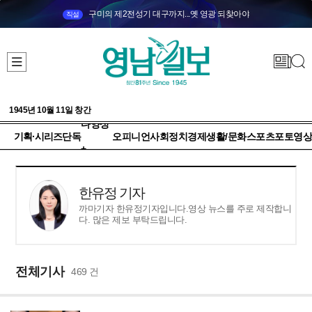
구미의 제2전성기 대구까지...옛 영광 되찾아야
직설
1945년 10월 11일 창간
다양성
기획·시리즈
단독
오피니언
사회
정치
경제
생활/문화
스포츠
포토
영상
+
한유정 기자
까마기자 한유정기자입니다.영상 뉴스를 주로 제작합니
다. 많은 제보 부탁드립니다.
전체기사
469 건