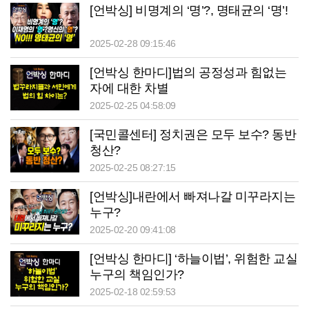
[언박싱] 비명계의 ‘명’?, 명태균의 ‘명’!
2025-02-28 09:15:46
[언박싱 한마디]법의 공정성과 힘없는
자에 대한 차별
2025-02-25 04:58:09
[국민콜센터] 정치권은 모두 보수? 동반
청산?
2025-02-25 08:27:15
[언박싱]내란에서 빠져나갈 미꾸라지는
누구?
2025-02-20 09:41:08
[언박싱 한마디] ‘하늘이법’, 위험한 교실
누구의 책임인가?
2025-02-18 02:59:53