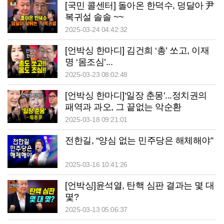
[국민 콜센터] 돌아온 한덕수, 덩달아 尹
복귀설 솔솔 ~~
2025-03-24 04:42:32
[언박싱 한마디] 김건희 ‘총’ 쏘고, 이재
명 ‘몸조심’...
2025-03-23 08:02:48
[언박싱 한마디]‘일장 춘몽’...정치권의
패역과 과오, 그 끝없는 악순환
2025-03-18 09:21:01
전한길, “양심 없는 민주당은 해체해야”
2025-03-16 10:41:26
[언박싱]윤석열, 탄핵 심판 결과는 몇 대
몇?
2025-03-13 05:06:37