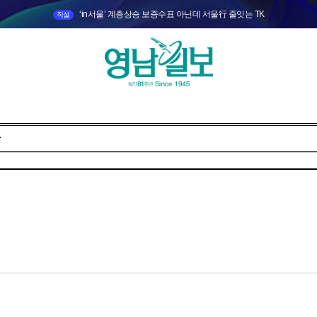
‘in서울’ 계층상승 보증수표 아닌데 서울行 줄잇는 TK
직설