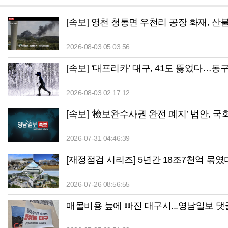
[속보] 영천 청통면 우천리 공장 화재, 산불
2026-08-03 05:03:56
[속보] ‘대프리카’ 대구, 41도 뚫었다…동구 
2026-08-03 02:17:12
[속보] ‘檢보완수사권 완전 폐지’ 법안, 국
2026-07-31 04:46:39
[재정점검 시리즈] 5년간 18조7천억 묶였
2026-07-26 08:56:55
매몰비용 늪에 빠진 대구시...영남일보 댓글