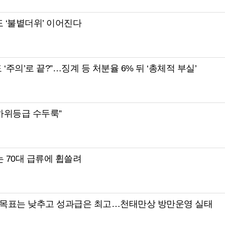
도 ‘불볕더위’ 이어진다
‘주의’로 끝?”…징계 등 처분율 6% 뒤 ‘총체적 부실’
“하위등급 수두룩”
는 70대 급류에 휩쓸려
실적목표는 낮추고 성과급은 최고…천태만상 방만운영 실태