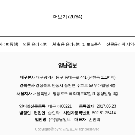
더보기 (
20
/
84
)
 : 변종현)
언론 윤리 강령
AI 활용 윤리강령 및 보도준칙
신문윤리위 서약
대구본사
대구광역시 동구 동대구로 441 (신천동 111번지)
경북본사
경상북도 안동시 풍천면 수호로 59 우대빌딩 4층
서울지사
서울특별시 영등포구 국회대로62길21 동성빌딩 3층
인터넷신문등록
대구 아00221
등록일자
2017.05.23
발행인 · 편집인
손인락
사업자등록번호
502-81-25414
법인명
(주)영남일보
대표자
손인락
Copyright ⓒ by 영남일보, All right reserved.