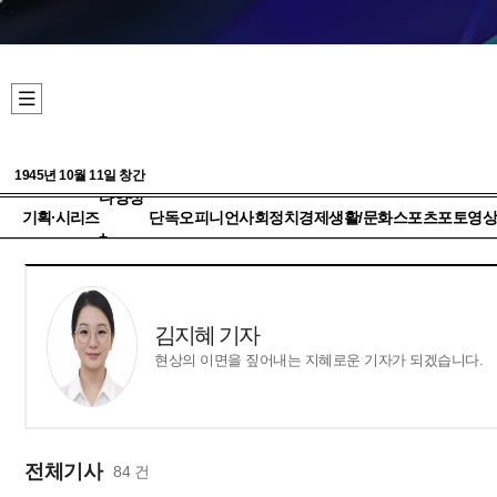
1945년 10월 11일 창간
다양성
기획·시리즈
단독
오피니언
사회
정치
경제
생활/문화
스포츠
포토
영상
+
김지혜 기자
현상의 이면을 짚어내는 지혜로운 기자가 되겠습니다.
전체기사
84 건