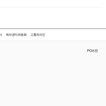
서
독자권익위원회
고충처리인
PC버전