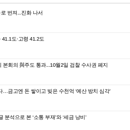
로 번져...진화 나서
41.1도·고령 41.2도
회 본회의 與주도 통과...10월2일 검찰 수사권 폐지
다…금고엔 돈 쌓이고 빚은 수천억 ‘예산 방치 심각’
 분석으로 본 ‘소통 부재’와 ‘세금 낭비’