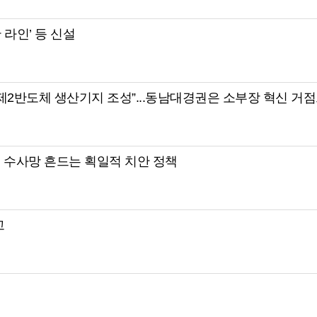
 라인’ 등 신설
에 제2반도체 생산기지 조성”...동남대경권은 소부장 혁신 거
북 수사망 흔드는 획일적 치안 정책
고