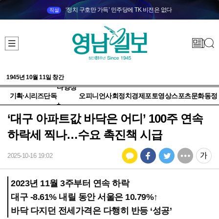
‘정치 구호만 가득’ 민주당에 TK 비전은 없다
직설
1945년 10월 11일 창간
다양성
기획·시리즈
단독
오피니언
사회
정치
경제
포토
영상
스포츠
문화
동정
+
‘대구 아파트값 바닥은 어디’ 100주 연속
하락세 찍나…수요 촉진책 시급
2025-10-16 19:02
2023년 11월 3주부터 연속 하락
대구 -8.61% 내릴 동안 서울은 10.79%↑
바닥 다지던 전세가격은 다행히 반등 ‘성공’