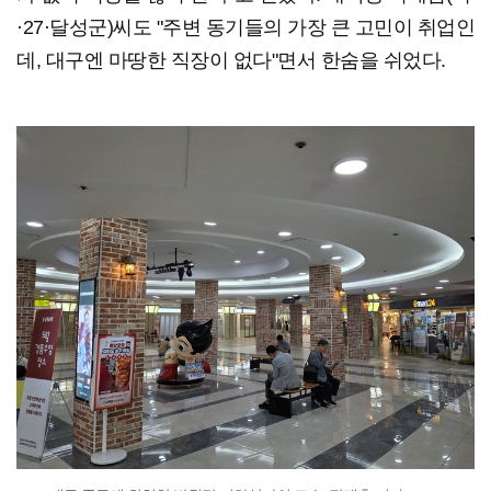
·27·달성군)씨도 "주변 동기들의 가장 큰 고민이 취업인
데, 대구엔 마땅한 직장이 없다"면서 한숨을 쉬었다.