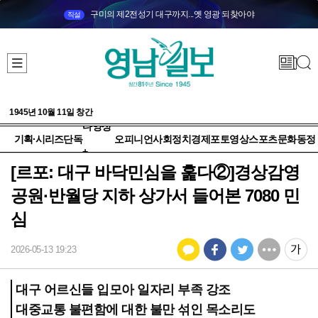
구미의 제2전성기 대구까지...옛 영광 되찾아야
직설
1945년 10월 11일 창간
다양성
기획·시리즈
단독
오피니언
사회
정치
경제
포토
영상
스포츠
문화
동정
+
[르포: 대구 바닥민심을 훑다②]경상감영
공원·반월당 지하 상가서 들어본 7080 민
심
2026-05-13 19:23
대구 어르신들 입모아 일자리 부족 강조
대중교통 불편함에 대한 불만 섞인 목소리도