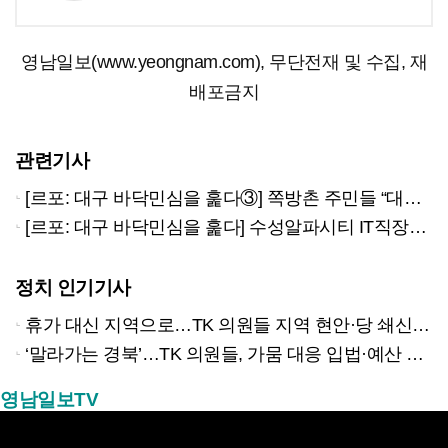
영남일보(www.yeongnam.com), 무단전재 및 수집, 재
배포금지
관련기사
[르포: 대구 바닥민심을 훑다③] 쪽방촌 주민들 “대구시장 후보들, 우리에게 관심 없지않나”
[르포: 대구 바닥민심을 훑다] 수성알파시티 IT직장인들 “주차·정주여건 개선 시급합니다”
정치 인기기사
휴가 대신 지역으로…TK 의원들 지역 현안·당 쇄신 집중
‘말라가는 경북’…TK 의원들, 가뭄 대응 입법·예산 확보 나선다
영남일보TV