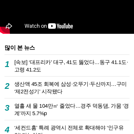
많이 본 뉴스
[속보] ‘대프리카’ 대구, 41도 뚫었다…동구 41.1도·
1
고령 41.2도
생산액 45조 회복에 삼성·오뚜기·두산까지…구미
2
‘제2전성기’ 시작됐다
열흘 새 물 104만㎥ 줄었다…경주 덕동댐, 가뭄 ‘경
3
계’까지 5.7%p
‘세컨드홈’ 특례 광역시 전체로 확대해야 ‘인구유
4