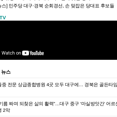
뉴스] 민주당 대구·경북 순회경선, 손 맞잡은 당대표 후보들
TV
 뉴스
졸중 전문 상급종합병원 4곳 모두 대구에… 경북은 골든타
기름 짜며 되찾은 삶의 활력”…대구 중구 ‘마실방앗간’ 어
 2막