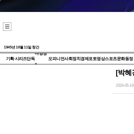
1945년 10월 11일 창간
다양성
기획·시리즈
단독
오피니언
사회
정치
경제
포토
영상
스포츠
문화
동정
+
[박혜
2026-05-19