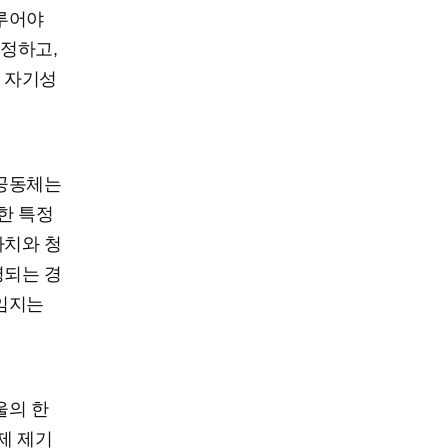
다루어야
인정하고,
 자기성
 공동체는
한 특정
자치와 청
영되는 경
책임지는
울의 한
제 제기