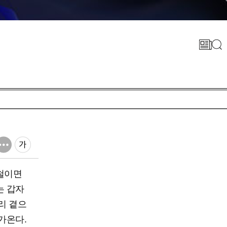
철이면
는 갑자
리 곁으
가온다.