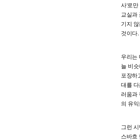
사'로만
교실과 
기지 않
것이다.
우리는 
늘 비슷
포장하고
대를 다
러움과 
의 유익
그런 시
스바흐 