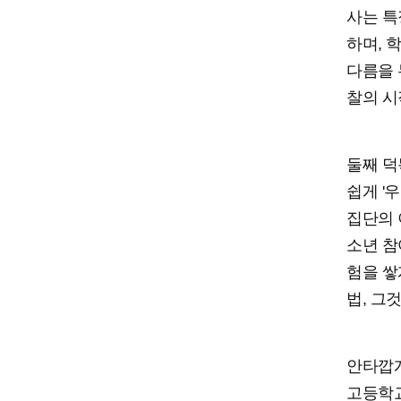
사는 특
하며, 
다름을 
찰의 시
둘째 덕
쉽게 '
집단의 
소년 참
험을 쌓
법, 그
안타깝게
고등학교