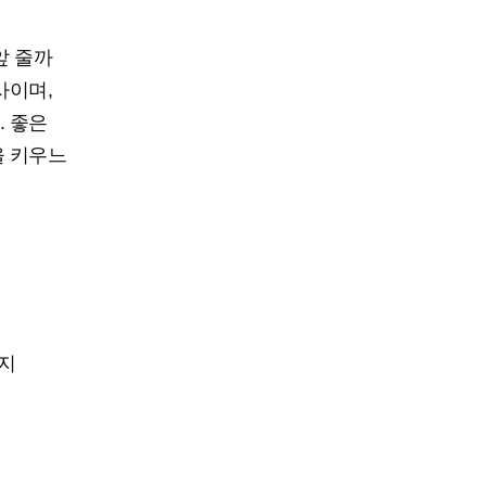
앞 줄까
사이며,
. 좋은
을 키우느
금지