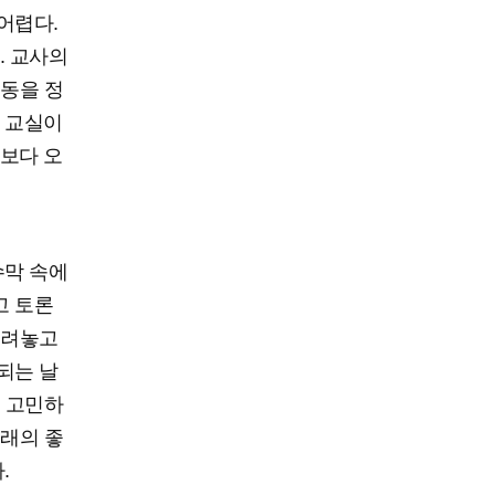
어렵다.
. 교사의
선동을 정
 교실이
보다 오
수막 속에
고 토론
내려놓고
되는 날
을 고민하
미래의 좋
.