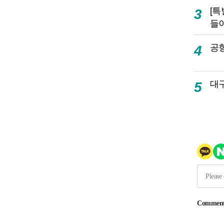
[특
3
들
공항
4
대
5