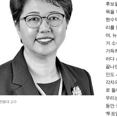
후보
목을 
현수
리를
며, 
거 
가득하
러다
끝나
인도
각자
로 돌
우리
한동대 교수
동안
'투표