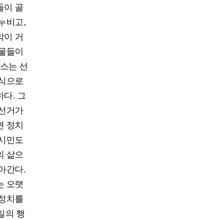
들이 골
누비고,
막이 거
 물들이
뉴스는 선
소식으로
다. 그
 선거가
면 정치
 시민도
의 삶으
아간다.
는 오랫
 정치를
일의 행