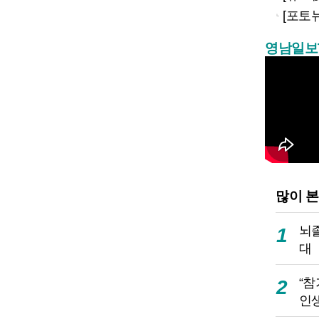
[포토
영남일보
많이 본
뇌
1
대
“참
2
인생