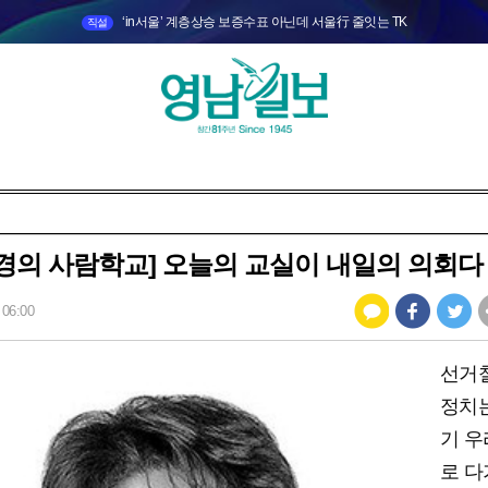
‘in서울’ 계층상승 보증수표 아닌데 서울行 줄잇는 TK
직설
경의 사람학교] 오늘의 교실이 내일의 의회다
 06:00
선거
정치
기 우
로 다