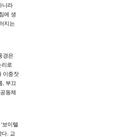
아니라
침에 생
길러지는
 풍경은
논리로
과 이중잣
, 부끄
 공동체
 '보이텔
다. 교