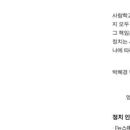
사람학교
지 모두
그 책임
정치는 
냐에 따
박혜경 
영
정치 
[뉴스