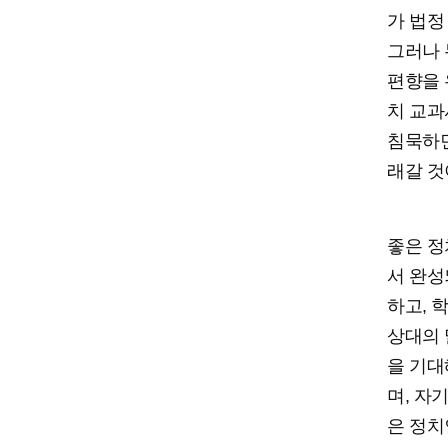
가 법정
그러나 
편향을 
치 교과
침묵하면
래갈 것
좋은 정
서 완성
하고, 
상대의 
을 기대
며, 자
은 정치