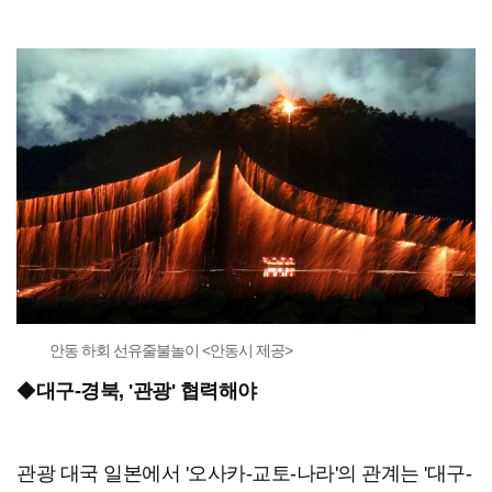
안동 하회 선유줄불놀이 <안동시 제공>
◆
대구-경북, '관광' 협력해야
관광 대국 일본에서 '오사카-교토-나라'의 관계는 '대구-