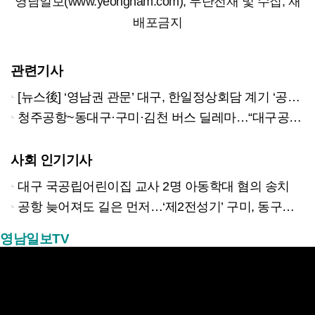
영남일보(www.yeongnam.com), 무단전재 및 수집, 재
배포금지
관련기사
[뉴스後] ‘영남권 관문’ 대구, 한일정상회담 계기 ‘공항-관광’ 연계 극대화
청주공항~동대구·구미·김천 버스 딜레마…“대구공항 수요 위축” 우려 목소리
사회 인기기사
대구 국공립어린이집 교사 2명 아동학대 혐의 송치
공항 늦어져도 길은 먼저…‘제2전성기’ 구미, 동구미역 더 절실
영남일보TV