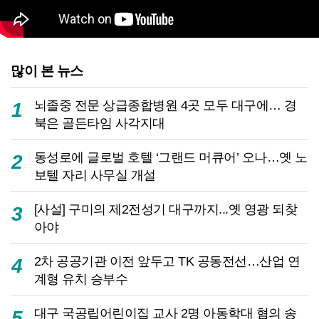
많이 본 뉴스
뇌졸중 전문 상급종합병원 4곳 모두 대구에… 경
1
북은 골든타임 사각지대
동성로에 글로벌 호텔 ‘그랜드 머큐어’ 오나…옛 노
2
보텔 자리 사무실 개설
[사설] 구미의 제2전성기 대구까지...옛 영광 되찾
3
아야
2차 공공기관 이전 앞두고 TK 공동전선…산업 연
4
계형 유치 승부수
대구 국공립어린이집 교사 2명 아동학대 혐의 송
5