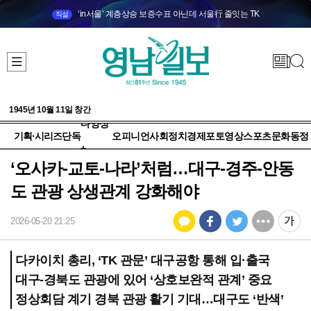
‘in서울’ 계층상승 보증수표 아닌데 서울行 줄잇는 TK
직설
1945년 10월 11일 창간
다양성
기획·시리즈
단독
오피니언
사회
정치
경제
포토
영상
스포츠
문화
동정
+
‘오사카-교토-나라’처럼…대구-경주-안동
도 관광 상생관계 강화해야
2026-05-20 21:25
다카이치 총리, ‘TK 관문’ 대구공항 통해 입·출국
대구-경북도 관광에 있어 ‘상호보완적 관계’ 중요
정상회담 계기 경북 관광 활기 기대…대구도 ‘반색’