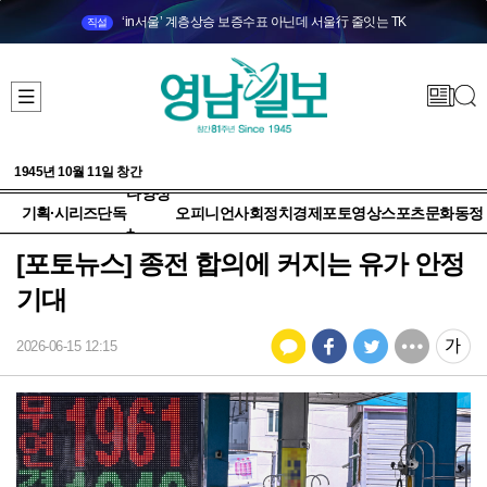
‘in서울’ 계층상승 보증수표 아닌데 서울行 줄잇는 TK
직설
1945년 10월 11일 창간
다양성
기획·시리즈
단독
오피니언
사회
정치
경제
포토
영상
스포츠
문화
동정
+
[포토뉴스] 종전 합의에 커지는 유가 안정
기대
2026-06-15 12:15