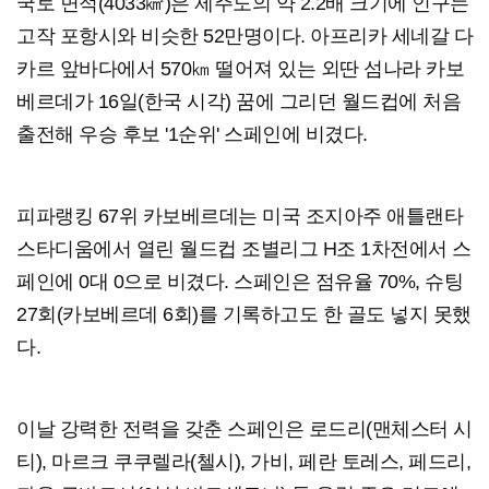
국토 면적(4033㎢)은 제주도의 약 2.2배 크기에 인구는
고작 포항시와 비슷한 52만명이다. 아프리카 세네갈 다
카르 앞바다에서 570㎞ 떨어져 있는 외딴 섬나라 카보
베르데가 16일(한국 시각) 꿈에 그리던 월드컵에 처음
출전해 우승 후보 '1순위' 스페인에 비겼다.
피파랭킹 67위 카보베르데는 미국 조지아주 애틀랜타
스타디움에서 열린 월드컵 조별리그 H조 1차전에서 스
페인에 0대 0으로 비겼다. 스페인은 점유율 70%, 슈팅
27회(카보베르데 6회)를 기록하고도 한 골도 넣지 못했
다.
이날 강력한 전력을 갖춘 스페인은 로드리(맨체스터 시
티), 마르크 쿠쿠렐라(첼시), 가비, 페란 토레스, 페드리,