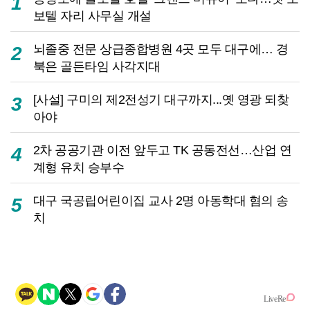
1
보텔 자리 사무실 개설
뇌졸중 전문 상급종합병원 4곳 모두 대구에… 경
2
북은 골든타임 사각지대
[사설] 구미의 제2전성기 대구까지...옛 영광 되찾
3
아야
2차 공공기관 이전 앞두고 TK 공동전선…산업 연
4
계형 유치 승부수
대구 국공립어린이집 교사 2명 아동학대 혐의 송
5
치