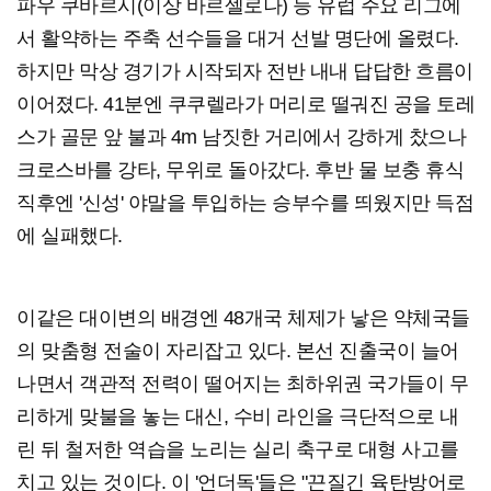
파우 쿠바르시(이상 바르셀로나) 등 유럽 주요 리그에
서 활약하는 주축 선수들을 대거 선발 명단에 올렸다.
하지만 막상 경기가 시작되자 전반 내내 답답한 흐름이
이어졌다. 41분엔 쿠쿠렐라가 머리로 떨궈진 공을 토레
스가 골문 앞 불과 4m 남짓한 거리에서 강하게 찼으나
크로스바를 강타, 무위로 돌아갔다. 후반 물 보충 휴식
직후엔 '신성' 야말을 투입하는 승부수를 띄웠지만 득점
에 실패했다.
이같은 대이변의 배경엔 48개국 체제가 낳은 약체국들
의 맞춤형 전술이 자리잡고 있다. 본선 진출국이 늘어
나면서 객관적 전력이 떨어지는 최하위권 국가들이 무
리하게 맞불을 놓는 대신, 수비 라인을 극단적으로 내
린 뒤 철저한 역습을 노리는 실리 축구로 대형 사고를
치고 있는 것이다. 이 '언더독'들은 "끈질긴 육탄방어로