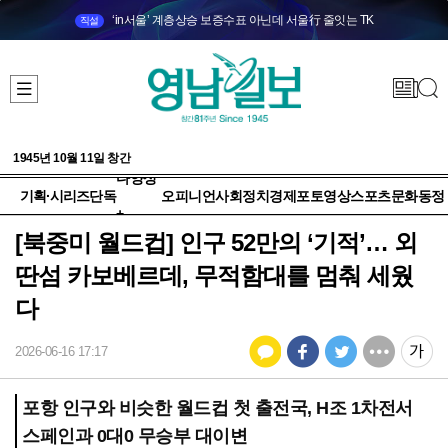
‘in서울’ 계층상승 보증수표 아닌데 서울行 줄잇는 TK
직설
1945년 10월 11일 창간
다양성
기획·시리즈
단독
오피니언
사회
정치
경제
포토
영상
스포츠
문화
동정
+
[북중미 월드컵] 인구 52만의 ‘기적’… 외
딴섬 카보베르데, 무적함대를 멈춰 세웠
다
2026-06-16 17:17
포항 인구와 비슷한 월드컵 첫 출전국, H조 1차전서
스페인과 0대0 무승부 대이변