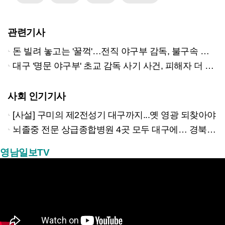
관련기사
돈 빌려 놓고는 '꿀꺽'…전직 야구부 감독, 불구속 송치
대구 '명문 야구부' 초교 감독 사기 사건, 피해자 더 있다
사회 인기기사
[사설] 구미의 제2전성기 대구까지...옛 영광 되찾아야
뇌졸중 전문 상급종합병원 4곳 모두 대구에… 경북은 골든타임 사각지대
영남일보TV