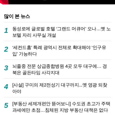
많이 본 뉴스
동성로에 글로벌 호텔 ‘그랜드 머큐어’ 오나…옛 노
1
보텔 자리 사무실 개설
‘세컨드홈’ 특례 광역시 전체로 확대해야 ‘인구유
2
입’ 가능하다
뇌졸중 전문 상급종합병원 4곳 모두 대구에… 경
3
북은 골든타임 사각지대
[사설] 구미의 제2전성기 대구까지...옛 영광 되찾
4
아야
[부동산 세제개편안 뜯어보니] 수도권 초고가 주택
5
과세에만 초점…침체된 지방 부동산 대책은 없다