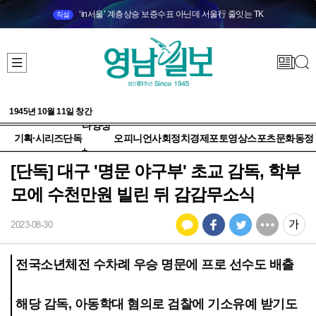
‘in서울’ 계층상승 보증수표 아닌데 서울行 줄잇는 TK
직설
1945년 10월 11일 창간
다양성
기획·시리즈
단독
오피니언
사회
정치
경제
포토
영상
스포츠
문화
동정
+
[단독] 대구 '명문 야구부' 초교 감독, 학부
모에 수천만원 빌린 뒤 감감무소식
2023-08-30
전국소년체전 수차례 우승 명문에 프로 선수도 배출
해당 감독, 아동학대 혐의로 검찰에 기소유예 받기도