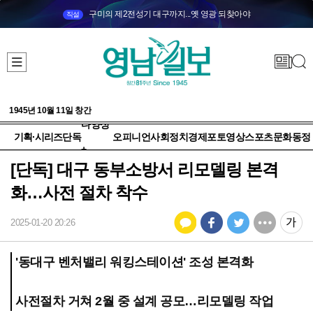
구미의 제2전성기 대구까지...옛 영광 되찾아야
직설
1945년 10월 11일 창간
다양성
기획·시리즈
단독
오피니언
사회
정치
경제
포토
영상
스포츠
문화
동정
+
[단독] 대구 동부소방서 리모델링 본격
화…사전 절차 착수
2025-01-20 20:26
'동대구 벤처밸리 워킹스테이션' 조성 본격화
사전절차 거쳐 2월 중 설계 공모…리모델링 작업