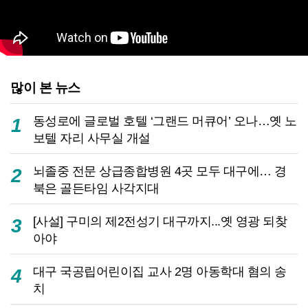
많이 본 뉴스
동성로에 글로벌 호텔 ‘그랜드 머큐어’ 오나…옛 노
1
보텔 자리 사무실 개설
뇌졸중 전문 상급종합병원 4곳 모두 대구에… 경
2
북은 골든타임 사각지대
[사설] 구미의 제2전성기 대구까지...옛 영광 되찾
3
아야
대구 국공립어린이집 교사 2명 아동학대 혐의 송
4
치