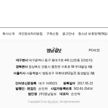
회사소개
개인정보처리방침
구독신청
광고안내
청소년 보호정책(책임자
PC버전
대구본사
대구광역시 동구 동대구로 441 (신천동 111번지)
경북본사
경상북도 안동시 풍천면 수호로 59 우대빌딩 4층
서울지사
서울특별시 영등포구 국회대로62길21 동성빌딩 3층
인터넷신문등록
대구 아00221
등록일자
2017.05.23
발행인 · 편집인
손인락
사업자등록번호
502-81-25414
법인명
(주)영남일보
대표자
손인락
Copyright ⓒ by 영남일보, All right reserved.