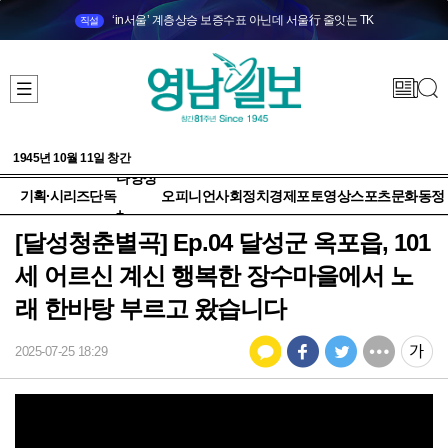
‘in서울’ 계층상승 보증수표 아닌데 서울行 줄잇는 TK
직설
1945년 10월 11일 창간
다양성
기획·시리즈
단독
오피니언
사회
정치
경제
포토
영상
스포츠
문화
동정
+
[달성청춘별곡] Ep.04 달성군 옥포읍, 101
세 어르신 계신 행복한 장수마을에서 노
래 한바탕 부르고 왔습니다
2025-07-25 18:29