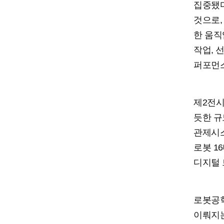
집중됐다
것으로,
한 움직
작업, 
퍼포먼스
제2전시
듯한 규
관제시스
로봇 1
디지털 
로봇공학
이뤄지는