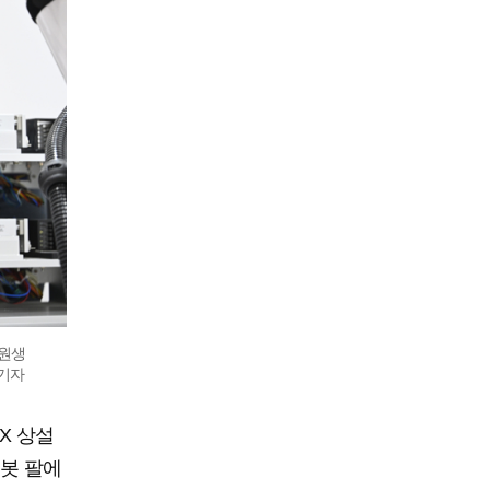
학원생
호기자
X 상설
봇 팔에