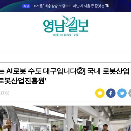
‘in서울’ 계층상승 보증수표 아닌데 서울行 줄잇는 TK
직설
는 AI로봇 수도 대구입니다②] 국내 로봇산업
로봇산업진흥원’
 17:08