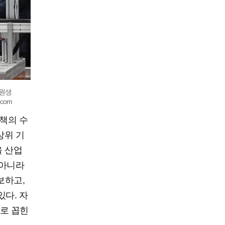
학원생
com
책의 수
상위 기
을 산업
 아니라
보하고,
다. 자
로 꼽힌