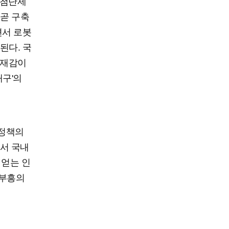
 첨단제
곧 구축
면서 로봇
된다. 국
존재감이
대구'의
 정책의
서 국내
 얻는 인
 부흥의