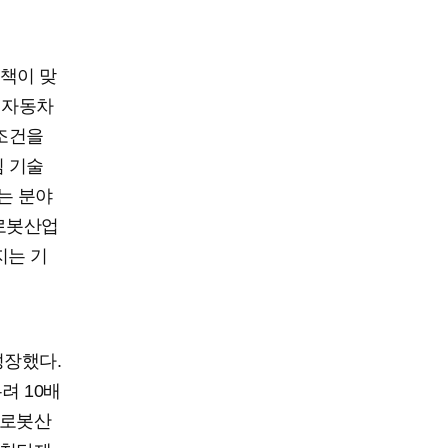
책이 맞
 자동차
 조건을
심 기술
는 분야
 로봇산업
지는 기
성장했다.
려 10배
 로봇산