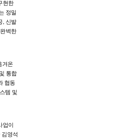
 구현한
는 정밀
, 신발
 완벽한
옮겨온
및 통합
와 협동
시스템 및
증사업이
 김영석