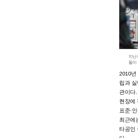
지난
들이 
2010
립과 실
관이다.
현장에 
표준·인
최근에는
타공인 