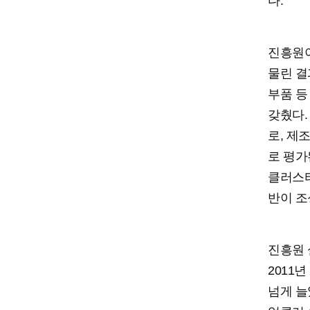
다.
진흥원이
물린 결
부품 등
갖췄다.
로, 제
로 평가
클러스터
반이 조
진흥원 
2011
넘게 늘