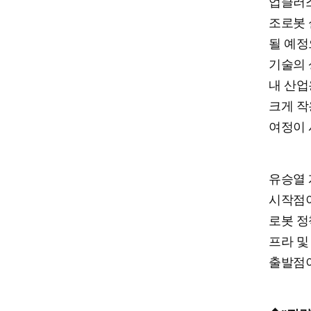
업클러스
조로봇 
될 예정
기술의 
내 산업
크게 작
여정이 
유승열 
시작점이
로봇 정
프라 및
출발점이