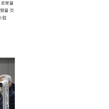
 로봇을
됐을 것
스럽