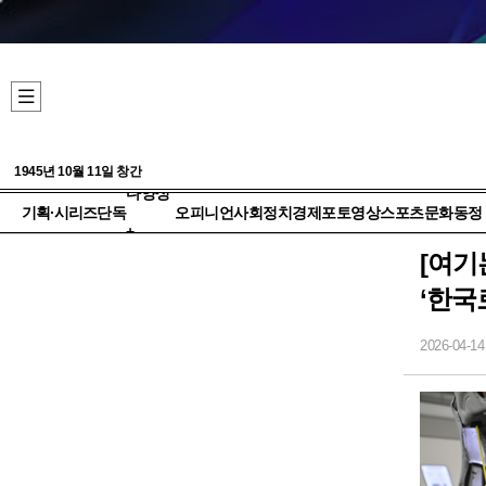
1945년 10월 11일 창간
다양성
기획·시리즈
단독
오피니언
사회
정치
경제
포토
영상
스포츠
문화
동정
+
[여기
‘한국
2026-04-14