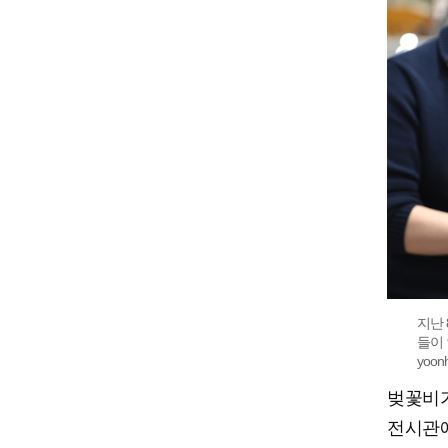
지난
들이
yoon
벚꽃비가
전시관에