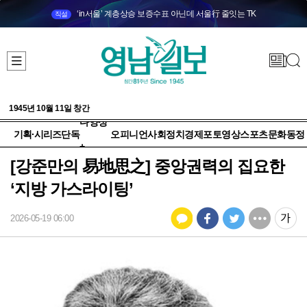
‘in서울’ 계층상승 보증수표 아닌데 서울行 줄잇는 TK
직설
1945년 10월 11일 창간
다양성
기획·시리즈
단독
오피니언
사회
정치
경제
포토
영상
스포츠
문화
동정
+
[강준만의 易地思之] 중앙권력의 집요한
‘지방 가스라이팅’
2026-05-19 06:00