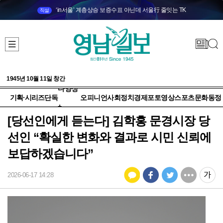
‘in서울’ 계층상승 보증수표 아닌데 서울行 줄잇는 TK
직설
1945년 10월 11일 창간
다양성
기획·시리즈
단독
오피니언
사회
정치
경제
포토
영상
스포츠
문화
동정
+
[당선인에게 듣는다] 김학홍 문경시장 당
선인 “확실한 변화와 결과로 시민 신뢰에
보답하겠습니다”
2026-06-17 14:28