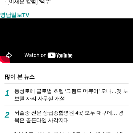
[이재윤 칼럼] ‘떡수’
영남일보TV
많이 본 뉴스
동성로에 글로벌 호텔 ‘그랜드 머큐어’ 오나…옛 노
1
보텔 자리 사무실 개설
뇌졸중 전문 상급종합병원 4곳 모두 대구에… 경
2
북은 골든타임 사각지대