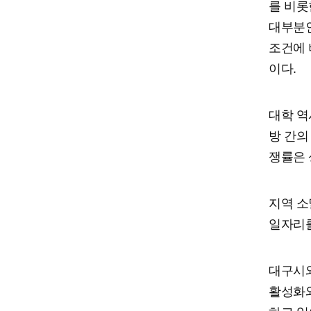
를 비롯
대부분인
조건에 
이다.
대학 역
방 간의
쟁률은 
지역 소
일자리를
대구시와
활성화와