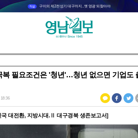
구미의 제2전성기 대구까지...옛 영광 되찾아야
직설
복 필요조건은 '청년'…청년 없으면 기업도
 18:36
민국 대전환, 지방시대.Ⅱ 대구경북 생존보고서]