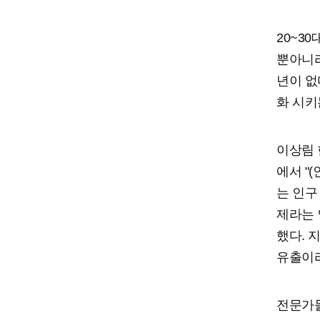
20~3
뿐아니라
년이 없
화 시키
이상림
에서 "
는 인구
제라는 
했다. 
유출이라
전문가들