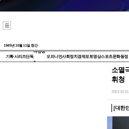
1945년 10월 11일 창간
다양성
기획·시리즈
단독
오피니언
사회
정치
경제
포토
영상
스포츠
문화
동정
+
소멸극
휘청
2023-10-31
[대한