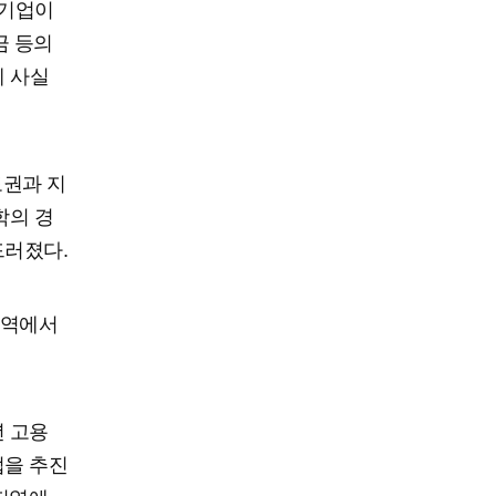
소기업이
금 등의
게 사실
도권과 지
학의 경
드러졌다.
지역에서
년 고용
업을 추진