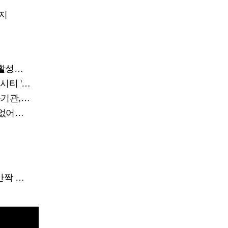
금지
 관건
'주목'
리 필요
하소연
련해야”