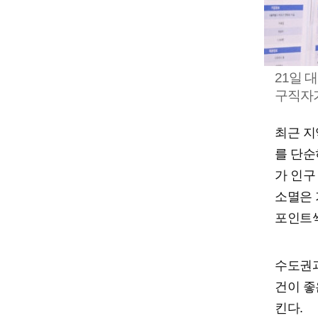
21일 
구직자가
최근 지
를 단순
가 인구
소멸은 
포인트씩
수도권과
건이 좋
킨다.