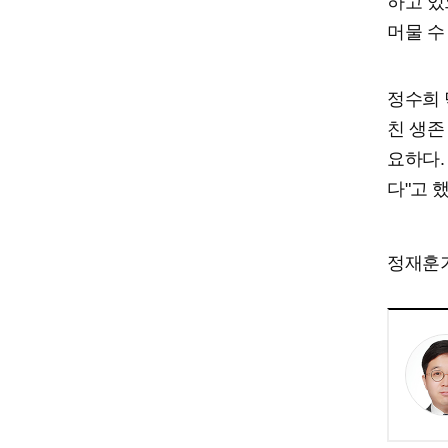
하고 있
머물 수
정수희 
친 생존
요하다.
다"고 
정재훈기자