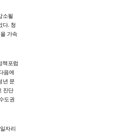
 감소될
다. 청
멸을 가속
정책포럼
 다음에
청년 문
고 진단
 수도권
 일자리