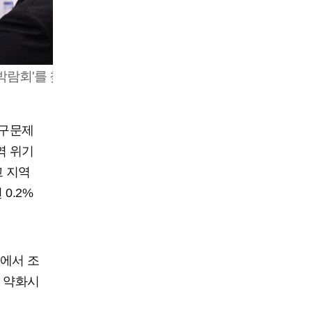
박람회'를 찾은 한
인구문제
역 위기
고 지역
0.2%
에서 조
 약화시