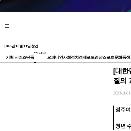
1945년 10월 11일 창간
다양성
기획·시리즈
단독
오피니언
사회
정치
경제
포토
영상
스포츠
문화
동정
+
[대한
질의 
2023-11-01
정주여건
청년 