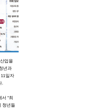
 산업을
 청년과
 11일자
.
서 "최
히 청년들