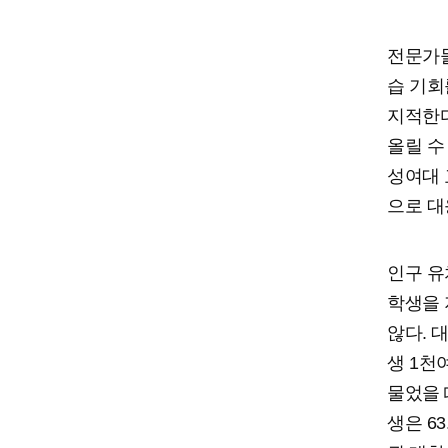
전문가들
습 기회
지적한다
올릴 수
성여대 
으로 대
인구 유
학생을 
않다. 
생 1천
물었을 
생은 6