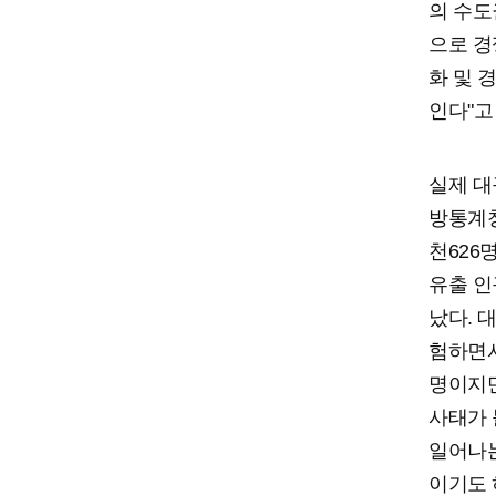
의 수도
으로 경
화 및 
인다"고
실제 대
방통계청
천626
유출 인구
났다. 
험하면서
명이지만
사태가 
일어나는
이기도 