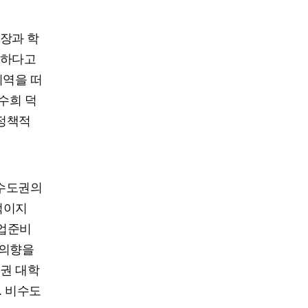
장과 학
요하다고
지역을 떠
수희 덕
 정책적
 수도권의
적이지
취업준비
 의향을
도권 대학
. 비수도