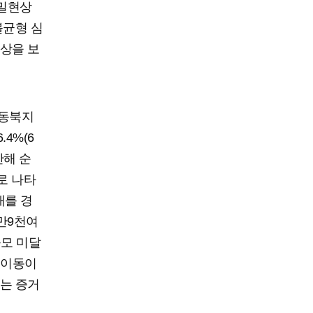
과밀현상
불균형 심
상을 보
 동북지
4%(6
난해 순
대로 나타
태를 경
만9천여
규모 미달
 이동이
는 증거