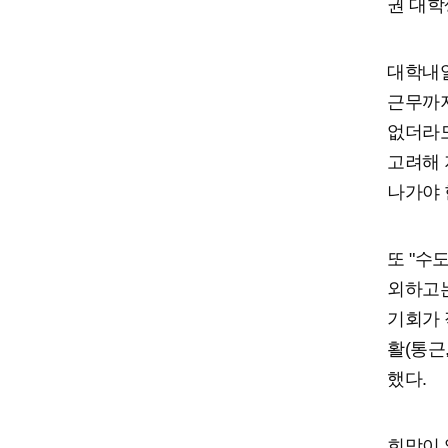
권 대학
대학내일
근무까지
없더라도
고려해 
나가야 
또 "수
외하고는
기회가 
활(통근,
했다.
희망이 