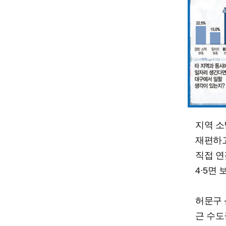
지역 소
재편하고
직접 연
4·5면
허문구 
근 수도