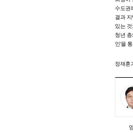
수도권에
결과 지
있는 것
청년 층
인'을 
정재훈기자
영