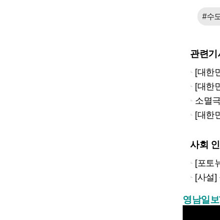
#수
관련기
[대한민
[대한민
소멸극
[대한민국
사회 
[포토뉴
[사설
영남일보