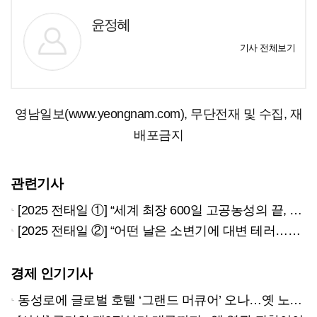
윤정혜
기사 전체보기
영남일보(www.yeongnam.com), 무단전재 및 수집, 재
배포금지
관련기사
[2025 전태일 ①] “세계 최장 600일 고공농성의 끝, 먹튀방지법의 시작이길”
[2025 전태일 ②] “어떤 날은 소변기에 대변 테러…움켜쥐고 닦아내자니 눈물만”
경제 인기기사
동성로에 글로벌 호텔 ‘그랜드 머큐어’ 오나…옛 노보텔 자리 사무실 개설