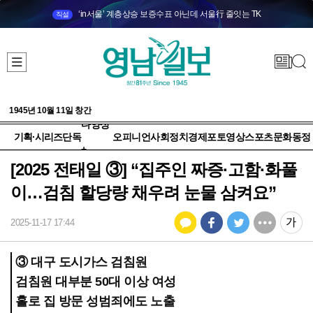
‘in서울’ 계층상승 보증수표 아닌데 서울行 줄잇는 TK
직설
1945년 10월 11일 창간
다양성
기획·시리즈
단독
오피니언
사회
정치
경제
포토
영상
스포츠
문화
동정
+
[2025 전태일 ③] “집주인 짜증·고함·화풀
이…검침 할당량 채우려 눈물 삼켜요”
2025-11-17 17:44
③ 대구 도시가스 검침원
검침원 대부분 50대 이상 여성
홀로 집 방문 성범죄에도 노출