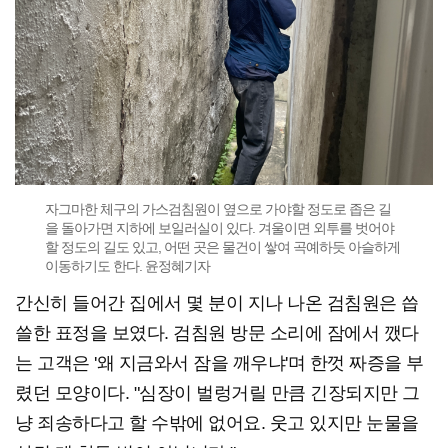
자그마한 체구의 가스검침원이 옆으로 가야할 정도로 좁은 길
을 돌아가면 지하에 보일러실이 있다. 겨울이면 외투를 벗어야
할 정도의 길도 있고, 어떤 곳은 물건이 쌓여 곡예하듯 아슬하게
이동하기도 한다. 윤정혜기자
간신히 들어간 집에서 몇 분이 지나 나온 검침원은 씁
쓸한 표정을 보였다. 검침원 방문 소리에 잠에서 깼다
는 고객은 '왜 지금와서 잠을 깨우냐'며 한껏 짜증을 부
렸던 모양이다. "심장이 벌렁거릴 만큼 긴장되지만 그
냥 죄송하다고 할 수밖에 없어요. 웃고 있지만 눈물을