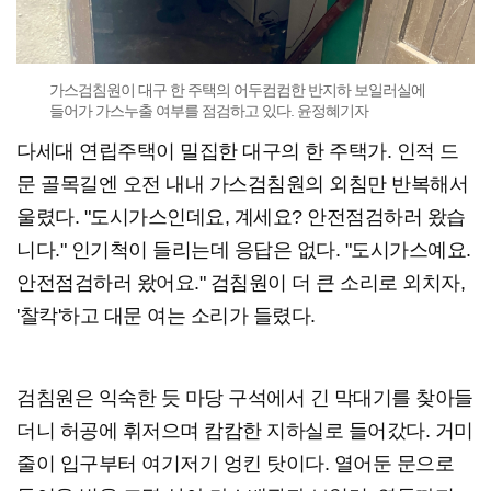
가스검침원이 대구 한 주택의 어두컴컴한 반지하 보일러실에
들어가 가스누출 여부를 점검하고 있다. 윤정혜기자
다세대 연립주택이 밀집한 대구의 한 주택가. 인적 드
문 골목길엔 오전 내내 가스검침원의 외침만 반복해서
울렸다. "도시가스인데요, 계세요? 안전점검하러 왔습
니다." 인기척이 들리는데 응답은 없다. "도시가스예요.
안전점검하러 왔어요." 검침원이 더 큰 소리로 외치자,
'찰칵'하고 대문 여는 소리가 들렸다.
검침원은 익숙한 듯 마당 구석에서 긴 막대기를 찾아들
더니 허공에 휘저으며 캄캄한 지하실로 들어갔다. 거미
줄이 입구부터 여기저기 엉킨 탓이다. 열어둔 문으로