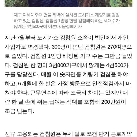
대구 다세대주택 건물 외벽에 설치된 도시가스 계량기를 검침
하고 있는 검침원. 검침원 1인당 한달 검침해야 하는 세대수가
많게는 4천500곳에 이른다. 윤정혜기자
지난 7월부터 도시가스 검침원 소속이 법인에서 개인
사업자로 변경됐다. 300명이 넘던 검침원은 270여명으
로 줄었다. 검침원 1인당 배정된 가구 수는 그만큼 늘었
다. 검침원 한 명이 3천800가구에서 많게는 4천500가
구를 담당한다. 매월 이 숫자만큼 계량기 검침을 해야
하고, 6개월에 한 번은 가정 방문으로 안전점검까지 마
쳐야 한다. 근무연수에 따라 조금의 차이는 있지만 대
략 한 달 손에 쥐는 급여는 식대를 포함해 200만원이
조금 넘는다.
신규 고용되는 검침원은 두세 달로 쪼갠 단기 근로계약