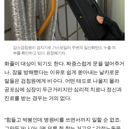
감스검침원이 검지기로 가스보일러 주변의 일산화탄소 누출 여
부를 확인하고 있다. 윤정혜기자
화풀이 대상이 되기도 한다. 짜증스럽게 문을 열어주거
나, 잠을 방해했다는 이유로 쉽게 쏟아내는 날카로운
말들은 검침원에게 비수다. 어떤 태도로 나올지 몰라
공포심에 심장이 두근거리지만 심리적 치료나 정신과
진료를 받는 경우는 거의 없다.
"힘들고 박봉인데 병원비를 쓰면서까지 일할 순 없죠.
그만두거나 아니면 모른 척 참는 거고요." 감정노동을