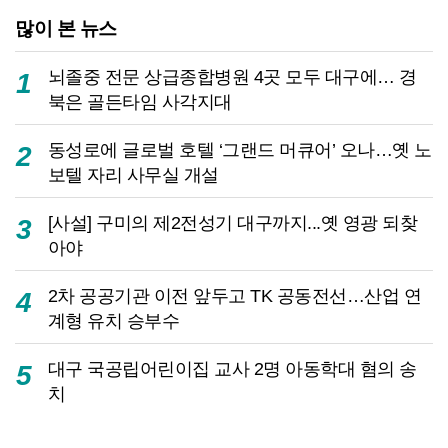
많이 본 뉴스
뇌졸중 전문 상급종합병원 4곳 모두 대구에… 경
1
북은 골든타임 사각지대
동성로에 글로벌 호텔 ‘그랜드 머큐어’ 오나…옛 노
2
보텔 자리 사무실 개설
[사설] 구미의 제2전성기 대구까지...옛 영광 되찾
3
아야
2차 공공기관 이전 앞두고 TK 공동전선…산업 연
4
계형 유치 승부수
대구 국공립어린이집 교사 2명 아동학대 혐의 송
5
치