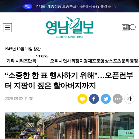
‘in서울’ 계층상승 보증수표 아닌데 서울行 줄잇는 TK
직설
1945년 10월 11일 창간
다양성
기획·시리즈
단독
오피니언
사회
정치
경제
포토
영상
스포츠
문화
동정
+
“소중한 한 표 행사하기 위해”…오픈런부
터 지팡이 짚은 할아버지까지
2026-06-03 11:30