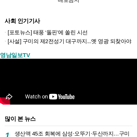
사회 인기기사
[포토뉴스] 태풍 ‘돌핀’에 쏠린 시선
[사설] 구미의 제2전성기 대구까지...옛 영광 되찾아야
영남일보TV
많이 본 뉴스
생산액 45조 회복에 삼성·오뚜기·두산까지…구미
1