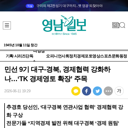
구미의 제2전성기 대구까지...옛 영광 되찾아야
직설
1945년 10월 11일 창간
다양성
기획·시리즈
단독
오피니언
사회
정치
경제
포토
영상
스포츠
문화
동정
+
민선 9기 대구-경북, 경제협력 강화하
나…‘TK 경제영토 확장’ 주목
2026-06-11 19:29
추경호 당선인, ‘대구경북 연관사업 협력’ 경제협력 강
화 구상
전문가들 “지역경제 발전 위해 대구경북 ‘경제 원팀’