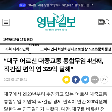
‘in서울’ 계층상승 보증수표 아닌데 서울行 줄잇는 TK
직설
1945년 10월 11일 창간
다양성
기획·시리즈
단독
오피니언
사회
정치
경제
포토
영상
스포츠
문화
동정
+
“대구 어르신 대중교통 통합무임 4년째,
직간접 편익 연 329억 달해”
2026-06-17 19:41
대구에서 2023년부터 추진되고 있는 '어르신 대중교통
통합무임 지원'의 직·간접 경제 편익이 연간 329억원에
달한다는 연구결과가 나왔다. 다만, 대구를 비롯한 전