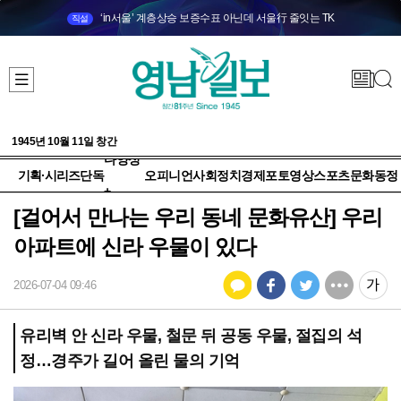
‘in서울’ 계층상승 보증수표 아닌데 서울行 줄잇는 TK
직설
1945년 10월 11일 창간
다양성
기획·시리즈
단독
오피니언
사회
정치
경제
포토
영상
스포츠
문화
동정
+
[걸어서 만나는 우리 동네 문화유산] 우리
아파트에 신라 우물이 있다
2026-07-04 09:46
유리벽 안 신라 우물, 철문 뒤 공동 우물, 절집의 석
정…경주가 길어 올린 물의 기억