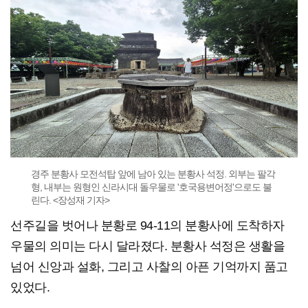
경주 분황사 모전석탑 앞에 남아 있는 분황사 석정. 외부는 팔각
형, 내부는 원형인 신라시대 돌우물로 '호국용변어정'으로도 불
린다. <장성재 기자>
선주길을 벗어나 분황로 94-11의 분황사에 도착하자
우물의 의미는 다시 달라졌다. 분황사 석정은 생활을
넘어 신앙과 설화, 그리고 사찰의 아픈 기억까지 품고
있었다.