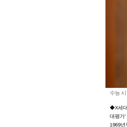
수능 시
◆X세대
대평가'
1969