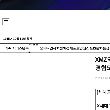
1945년 10월 11일 창간
다양성
기획·시리즈
단독
오피니언
사회
정치
경제
포토
영상
스포츠
문화
동정
+
XMZ
경험
2023-10-13
[세대공
X세대 