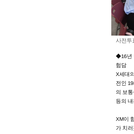
사전투표
◆16년 
험담
X세대의 
전인 1
의 보통
등의 내
XM이 함
가 치러