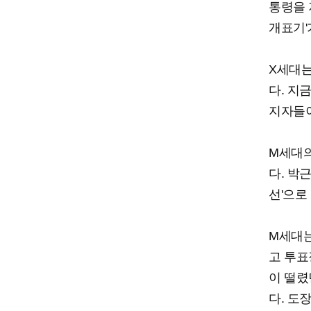
통령을 
개표기'
X세대는
다. 지
지자들이
M세대의
다. 박
선'으로
M세대는
고 투표
이 떨렸
다. 도