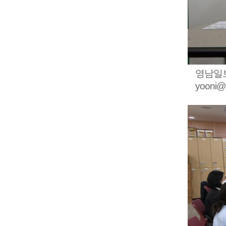
영남일보
yooni@