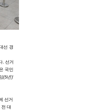
 대선 경
다. 선거
령은 국민
(5년)'
일에 선거
 전 대