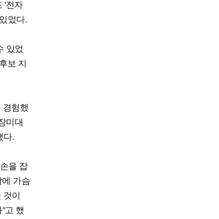
 '전자
 있었다.
수 있었
후보 지
분 경험했
'장미대
했다.
 손을 잡
각에 가슴
긴 것이
"고 했