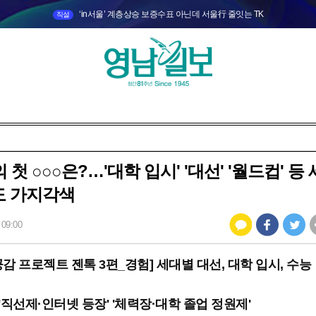
‘in서울’ 계층상승 보증수표 아닌데 서울行 줄잇는 TK
직설
의 첫 ○○○은?…'대학 입시' '대선' '월드컵' 등
도 가지각색
 09:00
감 프로젝트 젠톡 3편_경험] 세대별 대선, 대학 입시, 수능
'직선제·인터넷 등장' '체력장·대학 졸업 정원제'