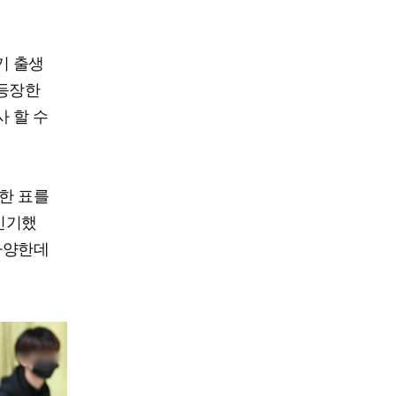
세기 출생
 등장한
사 할 수
한 표를
신기했
 다양한데