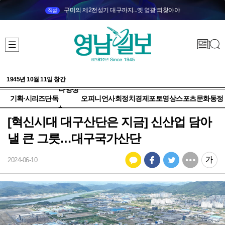
구미의 제2전성기 대구까지...옛 영광 되찾아야
직설
1945년 10월 11일 창간
다양성
기획·시리즈
단독
오피니언
사회
정치
경제
포토
영상
스포츠
문화
동정
+
[혁신시대 대구산단은 지금] 신산업 담아
낼 큰 그릇…대구국가산단
2024-06-10