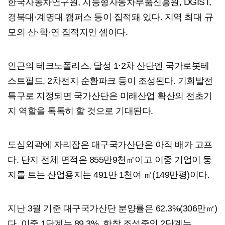
한국자동차연구원, 지능형자동차부품진흥원, DGIST,
경북대·계명대 캠퍼스 등이 집적돼 있다. 지역 최대 규
모의 산·학·연 집적지인 셈이다.
인근의 테크노폴리스, 달성 1·2차 산단엔 국가로봇테
스트필드, 2차전지 순환파크 등이 조성된다. 기회발전
특구로 지정되면 국가산단은 미래산업 확산의 전초기
지 역할을 톡톡히 할 것으로 기대된다.
도심외곽에 자리잡은 대구국가산단은 아직 배가 고프
다. 단지 전체 면적은 855만9천㎡이고 이중 기업이 둥
지를 트는 산업용지는 491만 1천여 ㎡(149만평)이다.
지난 3월 기준 대구국가산단 분양률은 62.3%(306만㎡)
다. 이중 1단계는 89.3%, 한창 조성중인 2단계는