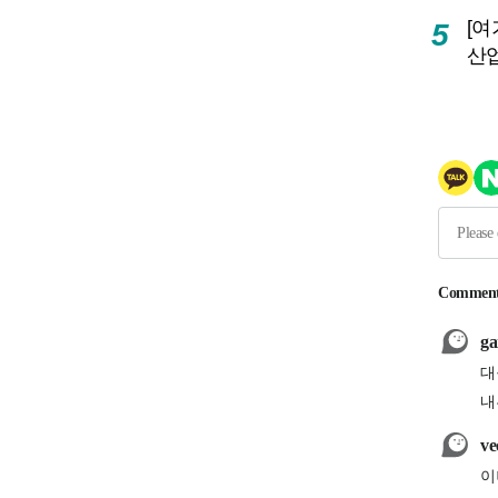
[여
5
산