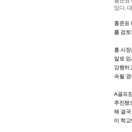
홍준표 
있다. 
홍준표 
를 검토
홍 시장
말로 임
강행하고
속될 경
A골프장
추진됐으
해 결국
이 학교