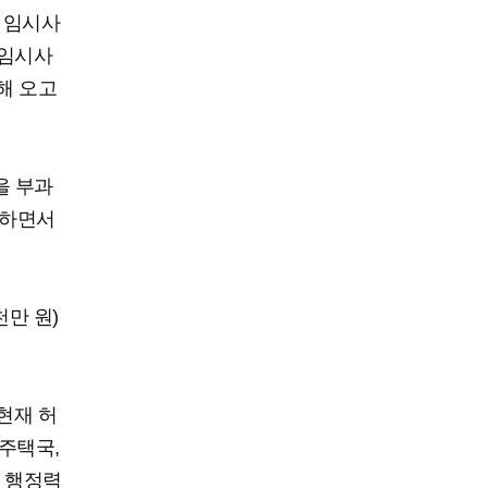
 임시사
 임시사
해 오고
을 부과
 하면서
만 원)
현재 허
주택국,
 행정력