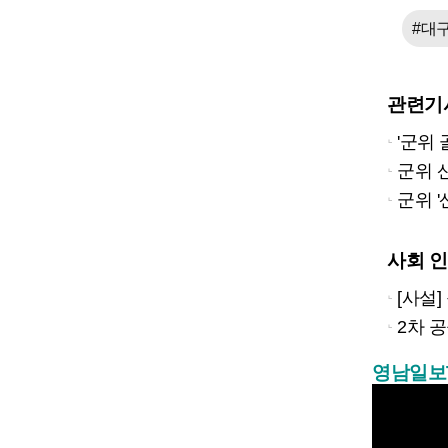
#대
관련기
'군위
군위 
군위 '
사회 
[사설
2차 
영남일보