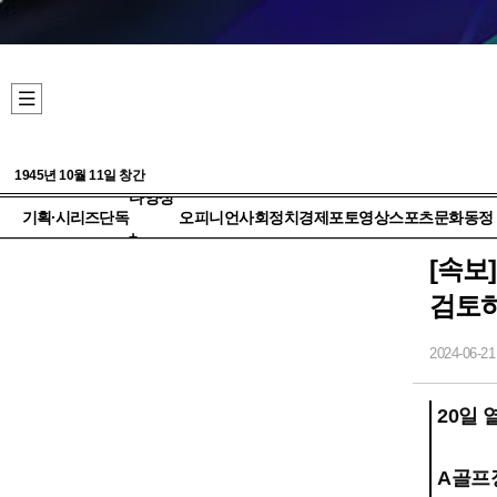
1945년 10월 11일 창간
다양성
기획·시리즈
단독
오피니언
사회
정치
경제
포토
영상
스포츠
문화
동정
+
[속보
검토
2024-06-21
20일
A골프