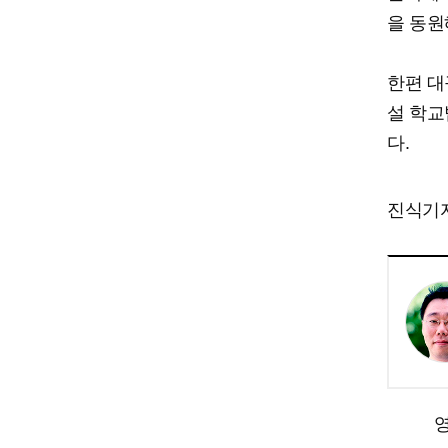
을 동원
한편 대
설 학교
다.
진식기자 
영