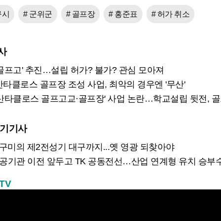
구시
# 군위군
# 골프장
# 홍준표
# 허가 취소
사
 골프고' 추진…설립 허가? 불가? 관심 모아져
산타클로스 골프장 조성 사업, 최악의 경우엔 '무산'
산타클로스 골프고교·골프장' 사업 논란…학교설립 뒷전, 골프장 공사
인기기사
] 구미의 제2전성기 대구까지...옛 영광 되찾아야
공공기관 이전 앞두고 TK 공동전선…산업 연계형 유치 승부
TV