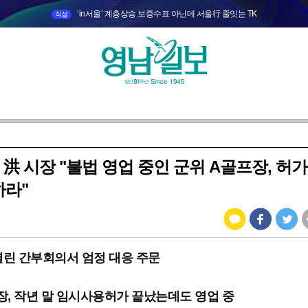
‘in서울’ 계층상승 보증수표 아닌데 서울行 줄잇는 TK
직설
] 洪 시장 "불법 영업 중인 군위 A골프장, 허
하라"
 열린 간부회의서 엄정 대응 주문
장, 작년 말 임시사용허가 끝났는데도 영업 중