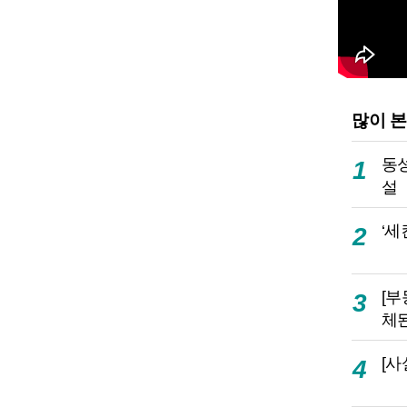
많이 본
동성
1
설
‘세
2
[
3
체된
[사
4