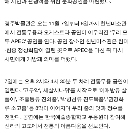
해 시민과 관광객을 위한 문화공연을 마련했다.
경주박물관은 오는 11월 7일부터 8일까지 천년미소관
에서 전통무용과 오케스트라 공연이 어우러진 '우리 모
두 APEC' 공연을 연다. 공연 장소인 천년미소관은 한미
·한중 정상회담이 열린 곳으로 APEC을 마친 뒤 다시
시민에게 개방돼 의미를 더했다.
7일에는 오후 2시와 4시 30분 두 차례 전통무용 공연이
열린다. '고무악', '세살시나위'를 시작으로 '이매방류 살
풀이', '조흥동류 진쇠춤', '박병천류 진도북춤', '권명화
류 소고춤' 등 8막이 이어지며 우리 춤의 멋과 정수를
전한다. 공연에는 한국예술종합학교 무용원이 참여해
신라의 고도에서 전통의 아름다움을 선보인다.