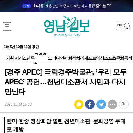
‘in서울’ 계층상승 보증수표 아닌데 서울行 줄잇는 TK
직설
1945년 10월 11일 창간
다양성
기획·시리즈
단독
오피니언
사회
정치
경제
포토
영상
스포츠
문화
동정
+
[경주 APEC] 국립경주박물관, ‘우리 모두
APEC’ 공연…천년미소관서 시민과 다시
만난다
2025-11-03 15:33
한미·한중 정상회담 열린 천년미소관, 문화공연 무대
로 개방