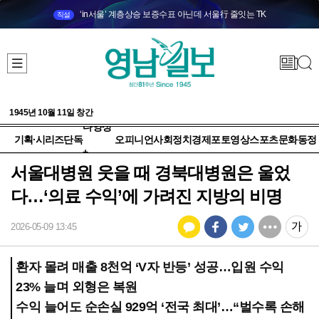
‘in서울’ 계층상승 보증수표 아닌데 서울行 줄잇는 TK
직설
1945년 10월 11일 창간
다양성
기획·시리즈
단독
오피니언
사회
정치
경제
포토
영상
스포츠
문화
동정
+
서울대병원 웃을 때 경북대병원은 울었
다…‘의료 수익’에 가려진 지방의 비명
2026-05-09 13:45
환자 몰려 매출 8천억 ‘V자 반등’ 성공…입원 수익
23% 늘며 외형은 복원
수익 늘어도 순손실 929억 ‘전국 최대’…“벌수록 손해