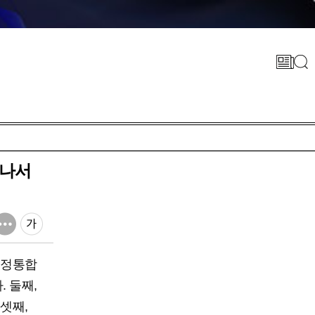
 나서
행정통합
 둘째,
셋째,