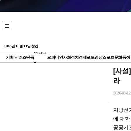
1945년 10월 11일 창간
다양성
기획·시리즈
단독
오피니언
사회
정치
경제
포토
영상
스포츠
문화
동정
+
[사설
라
2026-06-12
지방선거
에 대한
공공기관