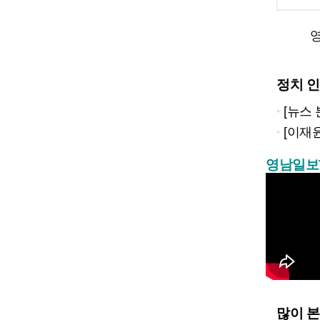
영
정치 
[뉴스
[이재윤
영남일보
많이 본