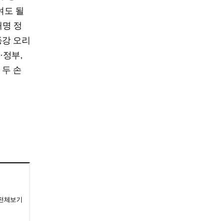
여도 될
재명 정
동강 오리
·정부,
 두 손
 전체보기