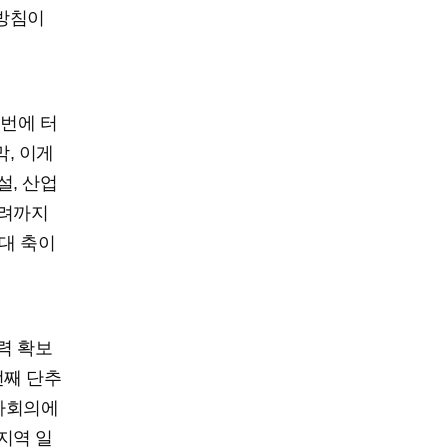
 방침이
꺼번에 터
막, 이게
설, 산업
우려까지
3대 축이
력 확보
번째 단추
투자회의에
지역 일