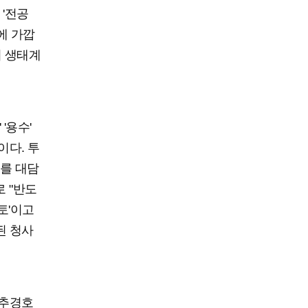
'전공
에 가깝
의 생태계
'용수'
이다. 투
를 대담
 "반도
토'이고
된 청사
 추경호