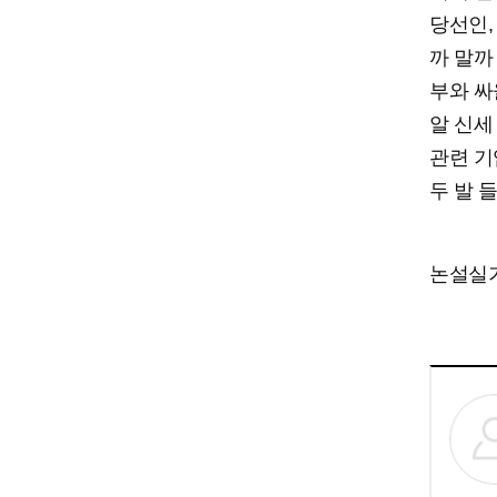
당선인,
까 말까
부와 싸
알 신세
관련 기
두 발 
논설실기자