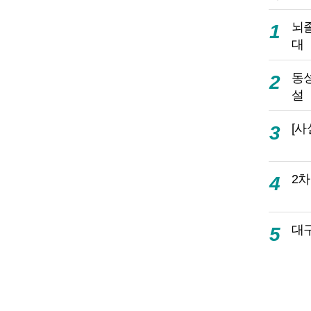
뇌
1
대
동성
2
설
[사
3
2차
4
대
5