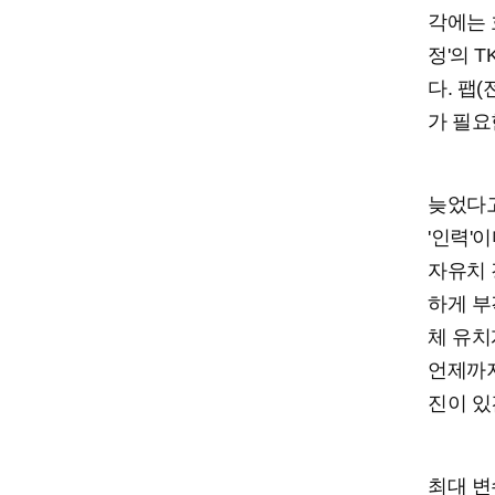
각에는 
정'의 
다. 팹
가 필요
늦었다고
'인력'
자유치 
하게 부
체 유치
언제까지
진이 있
최대 변