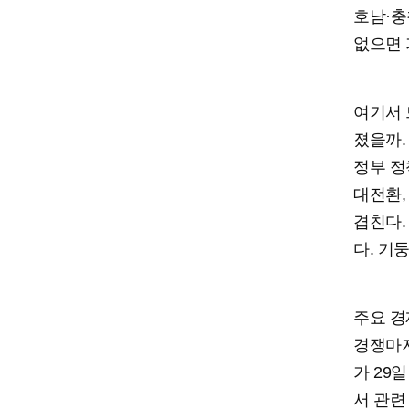
호남·충
없으면 
여기서 
졌을까.
정부 정
대전환,
겹친다.
다. 기
주요 경
경쟁마저
가 29
서 관련