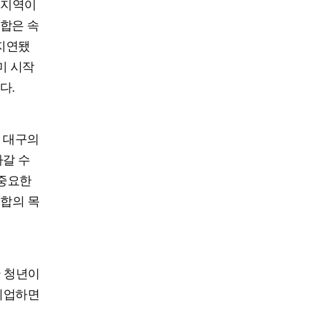
 지역이
합은 속
 지연됐
미 시작
다.
 대구의
아갈 수
 중요한
통합의 목
한 청년이
 취업하면