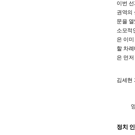
이번 선
권역의 
문을 열
소모적인
은 이미
할 차례
은 먼저
김세현
영
정치 