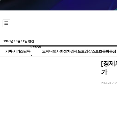
1945년 10월 11일 창간
다양성
기획·시리즈
단독
오피니언
사회
정치
경제
포토
영상
스포츠
문화
동정
+
[경제
가
2026-06-12