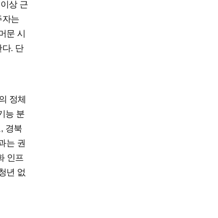
 이상 근
주자는
머문 시
다. 단
의 정체
기능 분
, 경북
과는 권
화 인프
청년 없