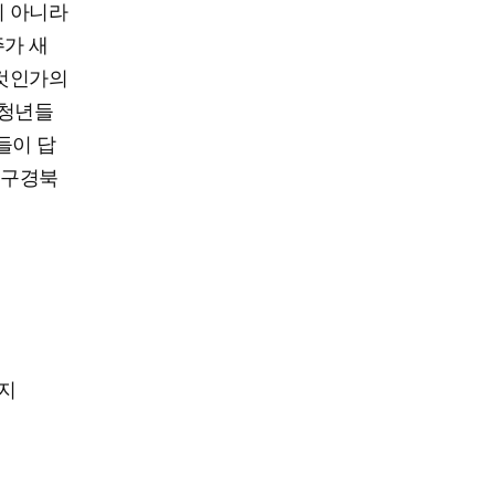
이 아니라
주가 새
 것인가의
 청년들
들이 답
대구경북
금지