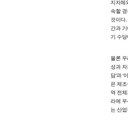
지자체와
속할 경
것이다.
간과 기
기 수당
물론 우
성과 자
담'과 
은 제조
역 전체
라에 우
는 산업