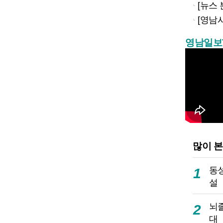
[뉴스
[영남
영남일보
많이 본
동성
1
설
뇌
2
대