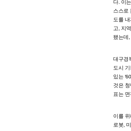
다. 이
스스로 
도를 내
고, 지
됐는데,
대구경북
도시 기
있는 '
것은 청
표는 면
이를 위
로봇, 