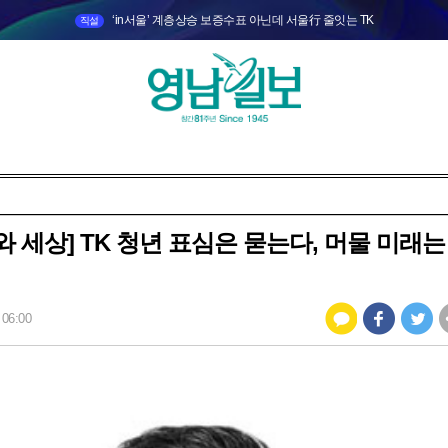
‘in서울’ 계층상승 보증수표 아닌데 서울行 줄잇는 TK
직설
와 세상] TK 청년 표심은 묻는다, 머물 미래는
 06:00