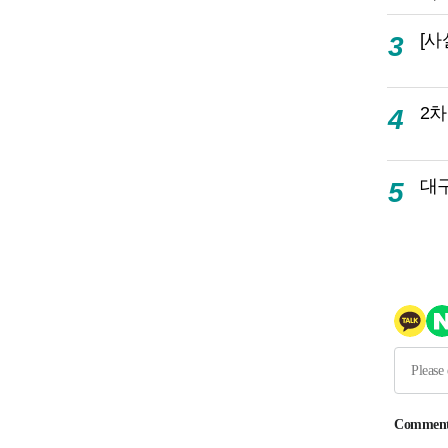
[사
3
2차
4
대
5