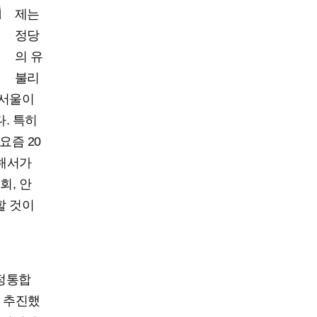
제는
정당
의 유
불리
 서울이
. 특히
요즘 20
족해서가
회, 안
할 것이
행정통합
 추진했