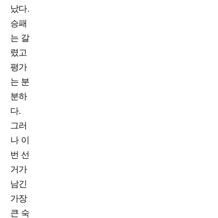
났다.
승패
는 갈
렸고
평가
는 분
분하
다.
그러
나 이
번 선
거가
남긴
가장
큰 숙