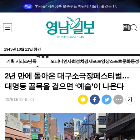
‘in서울’ 계층상승 보증수표 아닌데 서울行 줄잇는 TK
직설
1945년 10월 11일 창간
다양성
기획·시리즈
단독
오피니언
사회
정치
경제
포토
영상
스포츠
문화
동정
+
2년 만에 돌아온 대구소극장페스티벌…
대명동 골목을 걸으면 ‘예술’이 나온다
2026-06-12 15:23