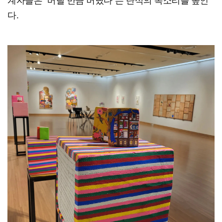
계자들은 "버틸 만큼 버텼다"는 탄식의 목소리를 높인
다.