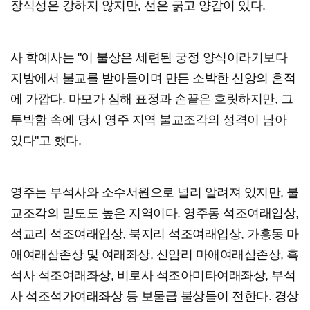
장식성은 강하지 않지만, 선은 굵고 양감이 있다.
사 학예사는 "이 불상은 세련된 궁정 양식이라기보다
지방에서 불교를 받아들이며 만든 소박한 신앙의 흔적
에 가깝다. 마모가 심해 표정과 손끝은 흐릿하지만, 그
투박함 속에 당시 영주 지역 불교조각의 성격이 남아
있다"고 했다.
영주는 부석사와 소수서원으로 널리 알려져 있지만, 불
교조각의 밀도도 높은 지역이다. 영주동 석조여래입상,
석교리 석조여래입상, 북지리 석조여래입상, 가흥동 마
애여래삼존상 및 여래좌상, 신암리 마애여래삼존상, 흑
석사 석조여래좌상, 비로사 석조아미타여래좌상, 부석
사 석조석가여래좌상 등 보물급 불상들이 전한다. 경상