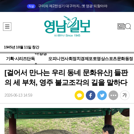
구미의 제2전성기 대구까지...옛 영광 되찾아야
직설
1945년 10월 11일 창간
다양성
기획·시리즈
단독
오피니언
사회
정치
경제
포토
영상
스포츠
문화
동정
+
[걸어서 만나는 우리 동네 문화유산] 들판
의 세 부처, 영주 불교조각의 길을 말하다
2026-06-13 14:59