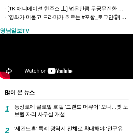
[TK 애니메이션 현주소 上] 넓은만큼 무궁무진한 이야기…경북은 ‘스토리 IP’의 원천
[영화가 머물고 드라마가 흐르는 #포항_로그인⑨] 하루 끝의 조용한 여운을 느끼고 싶을 때 ‘월포역’
영남일보TV
많이 본 뉴스
동성로에 글로벌 호텔 ‘그랜드 머큐어’ 오나…옛 노
1
보텔 자리 사무실 개설
‘세컨드홈’ 특례 광역시 전체로 확대해야 ‘인구유
2