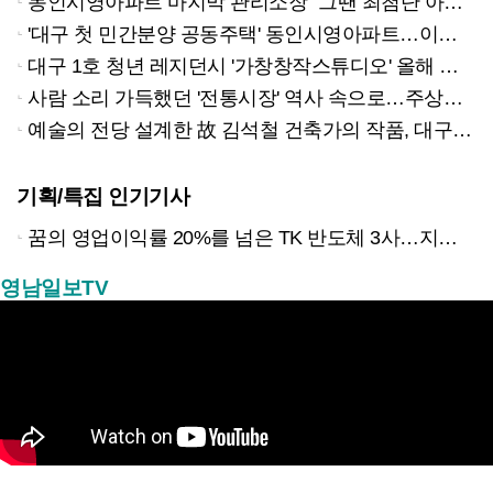
동인시영아파트 마지막 관리소장 "그땐 최첨단 아파트…구경하러 온 사람도"
'대구 첫 민간분양 공동주택' 동인시영아파트…이젠 21층 아파트 들어선다
대구 1호 청년 레지던시 '가창창작스튜디오' 올해 초 문 닫아…다시 '폐교' 신세
사람 소리 가득했던 '전통시장' 역사 속으로…주상복합·아파트 '빌딩숲' 된다
예술의 전당 설계한 故 김석철 건축가의 작품, 대구 '한양가든' 역사 속으로
기획/특집 인기기사
꿈의 영업이익률 20%를 넘은 TK 반도체 3사…지역 경제 생태계 바꾸나
영남일보TV