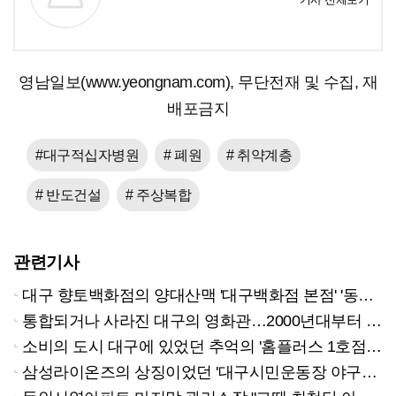
영남일보(www.yeongnam.com), 무단전재 및 수집, 재
배포금지
#대구적십자병원
# 폐원
# 취약계층
# 반도건설
# 주상복합
관련기사
대구 향토백화점의 양대산맥 '대구백화점 본점' '동아백화점 본점'…대기업 백화점 진출 등으로 문 닫아
통합되거나 사라진 대구의 영화관…2000년대부터 대형 배급사 소속 극장에 밀려
소비의 도시 대구에 있었던 추억의 '홈플러스 1호점' '까르푸'…경제 문제, 현지화 실패 등으로 사라져
삼성라이온즈의 상징이었던 '대구시민운동장 야구장'…사회인 야구장으로 변신