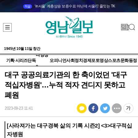
‘in서울’ 계층상승 보증수표 아닌데 서울行 줄잇는 TK
직설
1945년 10월 11일 창간
다양성
기획·시리즈
단독
오피니언
사회
정치
경제
포토
영상
스포츠
문화
동정
+
대구 공공의료기관의 한 축이었던 '대구
적십자병원'…누적 적자 견디지 못하고
폐원
2023-09-23 11:41
[사라져가는 대구경북 삶의 기록 시즌2] <3>대구적십
자병원