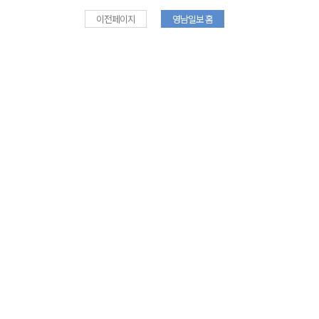
이전페이지
영남일보 홈