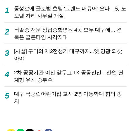
동성로에 글로벌 호텔 ‘그랜드 머큐어’ 오나…옛 노
1
보텔 자리 사무실 개설
뇌졸중 전문 상급종합병원 4곳 모두 대구에… 경
2
북은 골든타임 사각지대
[사설] 구미의 제2전성기 대구까지...옛 영광 되찾
3
아야
2차 공공기관 이전 앞두고 TK 공동전선…산업 연
4
계형 유치 승부수
대구 국공립어린이집 교사 2명 아동학대 혐의 송
5
치