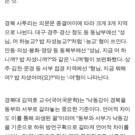
는 것.
경북 사투리는 의문문 종결어미에 따라 크게 3개 지역
으로 나뉜다. 대구·경주·경산·청도 등 동남부에선 "성
님, 머 하능교? 밥 자셨능교?"처럼 '-능교' 형이 쓰인다.
안동·의성·봉화·영양 등 동북부에선 "성님, 지금 머 하
니껴? 밥 자셨니껴?"와 같은 '-니껴'형이 보편화했다. 상
주·김천·문경 등 서부 접경 지역에선 "형님, 지금 뭐해
여? 밥 자셨어여(요)?"라는 '-여'형이 나타난다.
경북대 김덕호 교수(국어국문학)는 "낙동강이 경북을
동부와 서부로 갈라놓는 중요한 기준이다. 언어적 차이
도 이를 통해 파생된 꼴"이라며 "동부와 서부가 낙동강
을 기준으로 하위 방언구획으로 갈라져 언어적 차이를