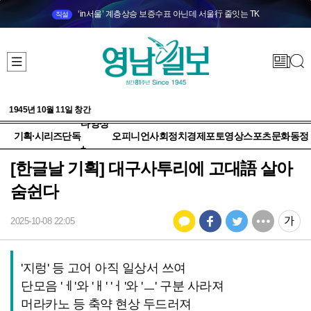
‘in서울’ 계층상승 보증수표 아닌데 서울行 줄잇는 TK
직설
1945년 10월 11일 창간
다양성
기획·시리즈
단독
오피니언
사회
정치
경제
포토
영상
스포츠
문화
동정
+
[한글날 기획] 대구사투리에 고대語 살아
숨쉰다
2025-10-08 22:05
'지렁' 등 고어 아직 일상서 쓰여
단모음 'ㅔ'와 'ㅐ' 'ㅓ'와 'ㅡ' 구분 사라져
머라카노 등 축약 현상 두드러져