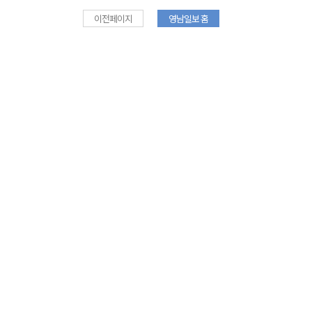
이전페이지
영남일보 홈