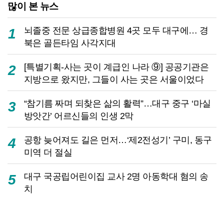
많이 본 뉴스
뇌졸중 전문 상급종합병원 4곳 모두 대구에… 경
1
북은 골든타임 사각지대
[특별기획-사는 곳이 계급인 나라 ⑨] 공공기관은
2
지방으로 왔지만, 그들이 사는 곳은 서울이었다
“참기름 짜며 되찾은 삶의 활력”…대구 중구 ‘마실
3
방앗간’ 어르신들의 인생 2막
공항 늦어져도 길은 먼저…‘제2전성기’ 구미, 동구
4
미역 더 절실
대구 국공립어린이집 교사 2명 아동학대 혐의 송
5
치