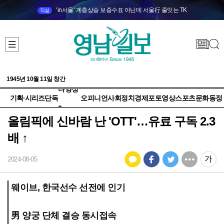
‘in서울’ 계층상승 보증수표 아닌데 서울行 줄잇는 TK
직설
1945년 10월 11일 창간
다양성
기획·시리즈
단독
오피니언
사회
정치
경제
포토
영상
스포츠
문화
동정
+
올림픽에 신바람 난 'OTT'…유료 구독 2.3
배 ↑
2024-08-05
웨이브, 한국선수 선전에 인기
男 양궁 단체 결승 동시접속